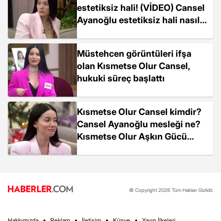
estetiksiz hali! (VİDEO) Cansel
Ayanoğlu estetiksiz hali nasıl?
Kısmetse Olur Aşkın Gücü
Cansel estetik yaptırmadan
Müstehcen görüntüleri ifşa
önce nasıldı?
olan Kısmetse Olur Cansel,
hukuki süreç başlattı
Kısmetse Olur Cansel kimdir?
Cansel Ayanoğlu mesleği ne?
Kısmetse Olur Aşkın Gücü
Cansel kaç yaşında, nereli?
© Copyright 2026 Tüm Hakları Gizlidir.
Hakkımızda
Reklam
İletişim
Künye
Yayın İlkeleri