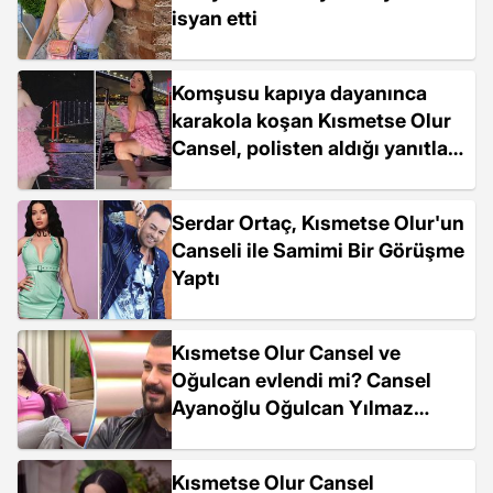
isyan etti
Komşusu kapıya dayanınca
karakola koşan Kısmetse Olur
Cansel, polisten aldığı yanıtla
çılgına döndü
Serdar Ortaç, Kısmetse Olur'un
Canseli ile Samimi Bir Görüşme
Yaptı
Kısmetse Olur Cansel ve
Oğulcan evlendi mi? Cansel
Ayanoğlu Oğulcan Yılmaz
evlendi mi?
Kısmetse Olur Cansel