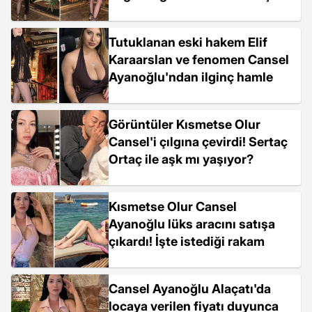
Tutuklanan eski hakem Elif
Karaarslan ve fenomen Cansel
Ayanoğlu'ndan ilginç hamle
Görüntüler Kısmetse Olur
Cansel'i çılgına çevirdi! Sertaç
Ortaç ile aşk mı yaşıyor?
Kısmetse Olur Cansel
Ayanoğlu lüks aracını satışa
çıkardı! İşte istediği rakam
Cansel Ayanoğlu Alaçatı'da
locaya verilen fiyatı duyunca