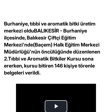
Burhaniye, tıbbi ve aromatik bitki üretim
merkezi olduBALIKESİR - Burhaniye
ilçesinde, Balıkesir Çiftçi Eğitim
Merkezi'nde(Baçem) Halk Eğitim Merkezi
Müdürlüğü'nün öncülüğünde düzenlenen
2.Tıbbi ve Aromatik Bitkiler Kursu sona
ererken, kursu bitiren 146 kişiye törenle
belgeleri verildi.