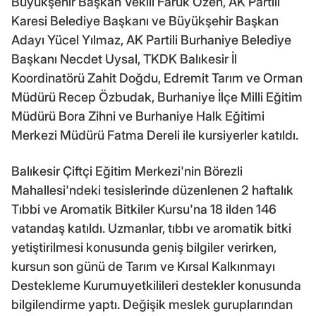
Büyükşehir Başkan Vekili Faruk Özen, AK Partili
Karesi Belediye Başkanı ve Büyükşehir Başkan
Adayı Yücel Yılmaz, AK Partili Burhaniye Belediye
Başkanı Necdet Uysal, TKDK Balıkesir İl
Koordinatörü Zahit Doğdu, Edremit Tarım ve Orman
Müdürü Recep Özbudak, Burhaniye İlçe Milli Eğitim
Müdürü Bora Zihni ve Burhaniye Halk Eğitimi
Merkezi Müdürü Fatma Dereli ile kursiyerler katıldı.
Balıkesir Çiftçi Eğitim Merkezi'nin Börezli
Mahallesi'ndeki tesislerinde düzenlenen 2 haftalık
Tıbbi ve Aromatik Bitkiler Kursu'na 18 ilden 146
vatandaş katıldı. Uzmanlar, tıbbı ve aromatik bitki
yetiştirilmesi konusunda geniş bilgiler verirken,
kursun son günü de Tarım ve Kırsal Kalkınmayı
Destekleme Kurumuyetkilileri destekler konusunda
bilgilendirme yaptı. Değişik meslek guruplarından