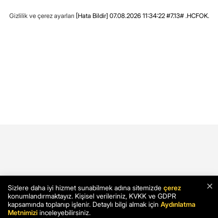
Gizlilik ve çerez ayarları
[Hata Bildir]
07.08.2026 11:34:22 #7.13# .HCFOK.
×
Sizlere daha iyi hizmet sunabilmek adına sitemizde
çerez
konumlandırmaktayız. Kişisel verileriniz, KVKK ve GDPR
kapsamında toplanıp işlenir. Detaylı bilgi almak için
Aydınlatma
Metnimizi
inceleyebilirsiniz.