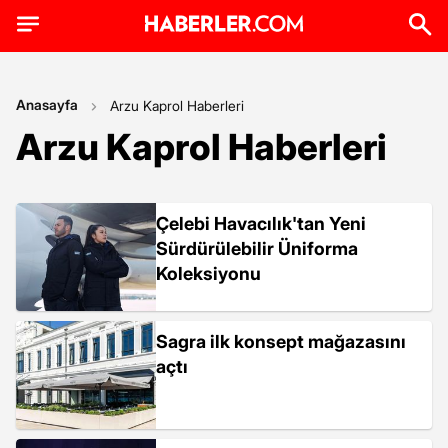
Anasayfa
Arzu Kaprol Haberleri
Arzu Kaprol Haberleri
Çelebi Havacılık'tan Yeni
Sürdürülebilir Üniforma
Koleksiyonu
Sagra ilk konsept mağazasını
açtı