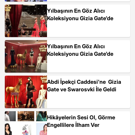
Yılbaşının En Göz Alıcı
Koleksiyonu Gizia Gate'de
Yılbaşının En Göz Alıcı
Koleksiyonu Gizia Gate'de
Abdi İpekçi Caddesi'ne Gizia
Gate ve Swarosvki İle Geldi
Hikâyelerin Sesi Ol, Görme
Engellilere İlham Ver