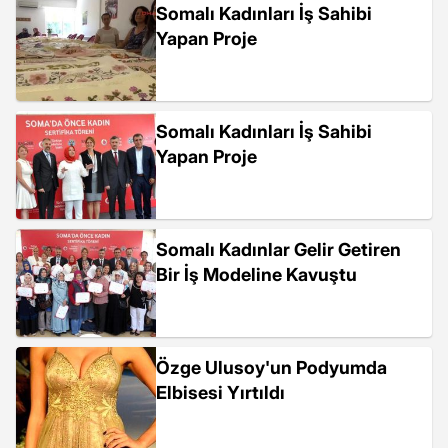
Somalı Kadınları İş Sahibi
Yapan Proje
Somalı Kadınları İş Sahibi
Yapan Proje
Somalı Kadınlar Gelir Getiren
Bir İş Modeline Kavuştu
Özge Ulusoy'un Podyumda
Elbisesi Yırtıldı