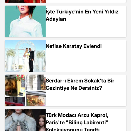
İşte Türkiye'nin En Yeni Yıldız
Adayları
Nefise Karatay Evlendi
Serdar-ı Ekrem Sokak'ta Bir
Gezintiye Ne Dersiniz?
Türk Modacı Arzu Kaprol,
Paris'te "Bilinç Labirenti"
Koleksiyonunu Tanıttı