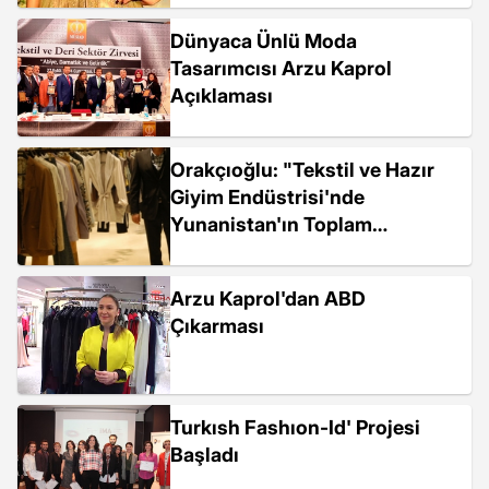
Dünyaca Ünlü Moda
Tasarımcısı Arzu Kaprol
Açıklaması
Orakçıoğlu: "Tekstil ve Hazır
Giyim Endüstrisi'nde
Yunanistan'ın Toplam
İhracatını Geçtik"
Arzu Kaprol'dan ABD
Çıkarması
Turkısh Fashıon-Id' Projesi
Başladı