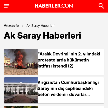
Anasayfa
Ak Saray Haberleri
Ak Saray Haberleri
"Aralık Devrimi"nin 2. yılındaki
protestolarda hükümetin
istifası istendi (2)
Kırgızistan Cumhurbaşkanlığı
Sarayının dış cephesindeki
beton ve demir duvarlar
kaldırıldı