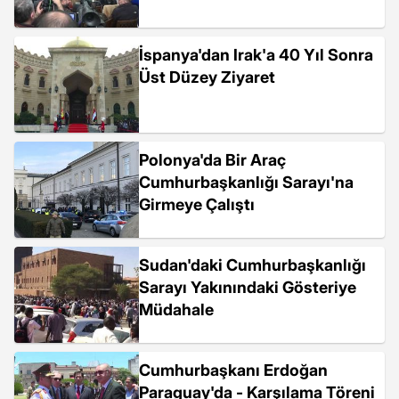
İspanya'dan Irak'a 40 Yıl Sonra
Üst Düzey Ziyaret
Polonya'da Bir Araç
Cumhurbaşkanlığı Sarayı'na
Girmeye Çalıştı
Sudan'daki Cumhurbaşkanlığı
Sarayı Yakınındaki Gösteriye
Müdahale
Cumhurbaşkanı Erdoğan
Paraguay'da - Karşılama Töreni