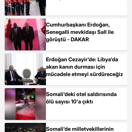
Cumhurbaşkanı Erdoğan,
Senegalli mevkidaşı Sall ile
görüştü - DAKAR
Erdoğan Cezayir'de: Libya'da
akan kanın durması için
mücadele etmeyi sürdüreceğiz
Somali'deki otel saldırısında
ölü sayısı 10'a çıktı
Somali'de milletvekillerinin