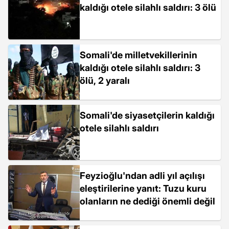
kaldığı otele silahlı saldırı: 3 ölü
Somali'de milletvekillerinin
kaldığı otele silahlı saldırı: 3
ölü, 2 yaralı
Somali'de siyasetçilerin kaldığı
otele silahlı saldırı
Feyzioğlu'ndan adli yıl açılışı
eleştirilerine yanıt: Tuzu kuru
olanların ne dediği önemli değil