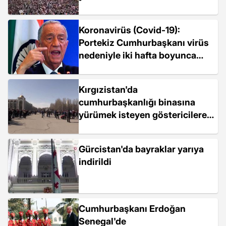
ile saraya geldi
Koronavirüs (Covid-19):
Portekiz Cumhurbaşkanı virüs
nedeniyle iki hafta boyunca
tüm resmi...
Kırgızistan'da
cumhurbaşkanlığı binasına
yürümek isteyen göstericilere
güvenlik güçleri müdahale...
Gürcistan'da bayraklar yarıya
indirildi
Cumhurbaşkanı Erdoğan
Senegal'de