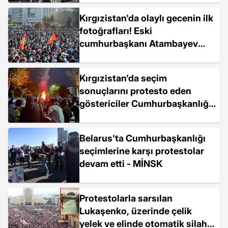
Kırgızistan'da olaylı gecenin ilk
fotoğrafları! Eski
cumhurbaşkanı Atambayev
hapisten kaçırıldı,
Cumhurbaşkanlığı Sarayı işgal
Kırgızistan'da seçim
edildi
sonuçlarını protesto eden
göstericiler Cumhurbaşkanlığı
Sarayı'nı işgal etti
Belarus'ta Cumhurbaşkanlığı
seçimlerine karşı protestolar
devam etti - MİNSK
Protestolarla sarsılan
Lukaşenko, üzerinde çelik
yelek ve elinde otomatik silah