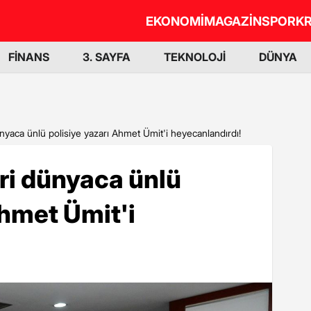
EKONOMİ
MAGAZİN
SPOR
KR
FİNANS
3. SAYFA
TEKNOLOJİ
DÜNYA
dünyaca ünlü polisiye yazarı Ahmet Ümit'i heyecanlandırdı!
eri dünyaca ünlü
Ahmet Ümit'i