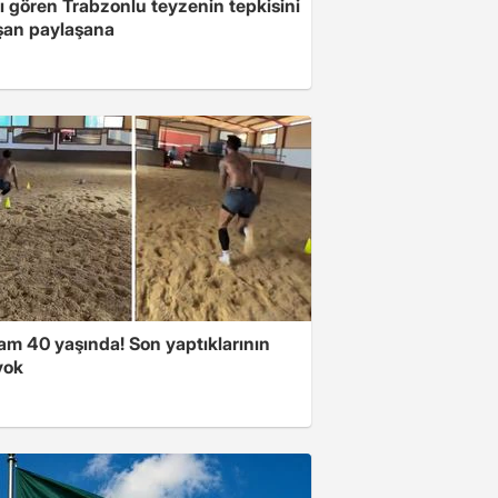
ı gören Trabzonlu teyzenin tepkisini
şan paylaşana
am 40 yaşında! Son yaptıklarının
yok