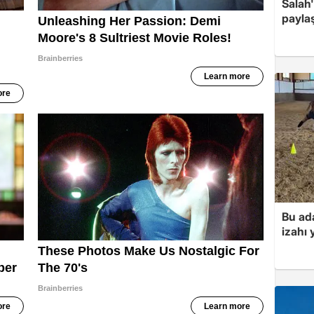
Salah'
payla
Bu ad
izahı 