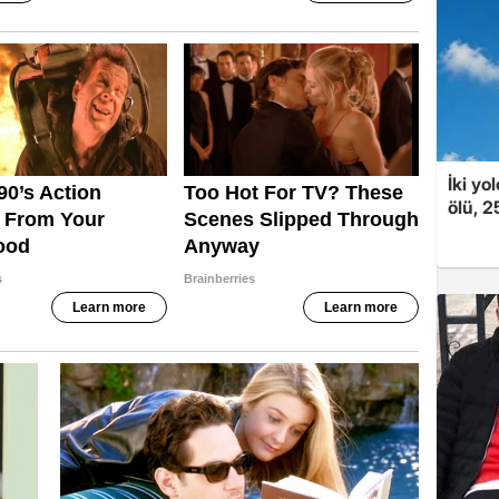
İki yo
ölü, 2