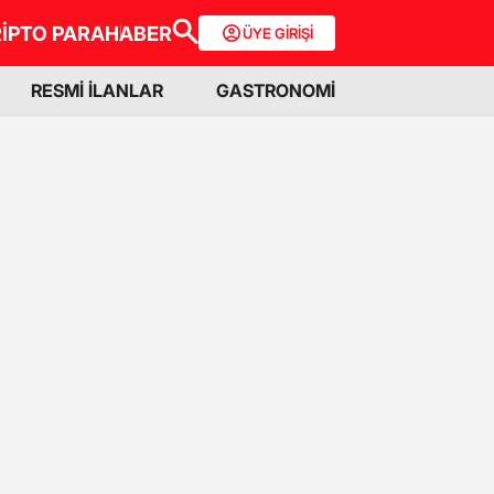
İPTO PARA
HABER
ÜYE GİRİŞİ
RESMİ İLANLAR
GASTRONOMİ