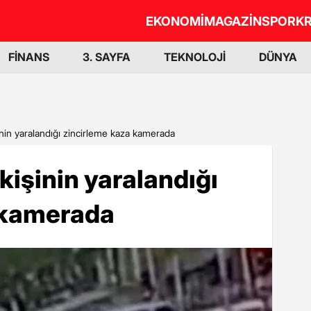
EKONOMİ
MAGAZİN
SPOR
KR
FİNANS
3. SAYFA
TEKNOLOJİ
DÜNYA
inin yaralandığı zincirleme kaza kamerada
kişinin yaralandığı
 kamerada