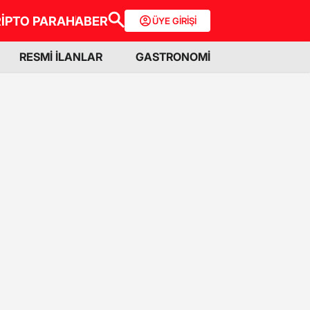
İPTO PARA
HABER
ÜYE GİRİŞİ
RESMİ İLANLAR
GASTRONOMİ