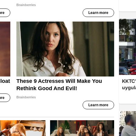
KKTC'
uygul