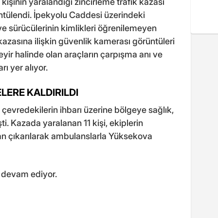
kişinin yaralandığı zincirleme trafik kazası
ntülendi. İpekyolu Caddesi üzerindeki
e sürücülerinin kimlikleri öğrenilemeyen
k kazasına ilişkin güvenlik kamerası görüntüleri
eyir halinde olan araçların çarpışma anı ve
ı yer alıyor.
LERE KALDIRILDI
evredekilerin ihbarı üzerine bölgeye sağlık,
şti. Kazada yaralanan 11 kişi, ekiplerin
dan çıkarılarak ambulanslarla Yüksekova
a devam ediyor.