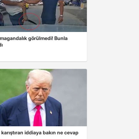
 magandalık görülmedi! Bunla
dı
 karıştıran iddiaya bakın ne cevap