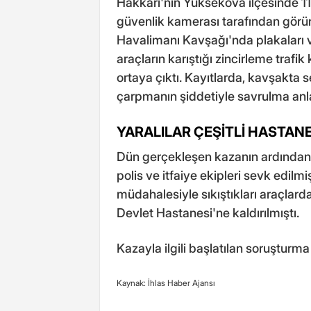
Hakkari'nin Yüksekova ilçesinde 11 
güvenlik kamerası tarafından görü
Havalimanı Kavşağı'nda plakaları v
araçların karıştığı zincirleme trafi
ortaya çıktı. Kayıtlarda, kavşakta s
çarpmanın şiddetiyle savrulma anlar
YARALILAR ÇEŞİTLİ HASTANE
Dün gerçekleşen kazanın ardından ç
polis ve itfaiye ekipleri sevk edilmi
müdahalesiyle sıkıştıkları araçlar
Devlet Hastanesi'ne kaldırılmıştı.
Kazayla ilgili başlatılan soruşturm
Kaynak: İhlas Haber Ajansı