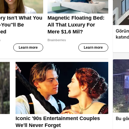
Görünt
katınd
Bu gör