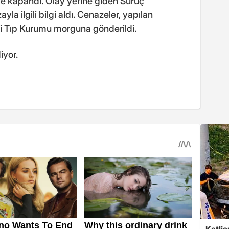
ğe kapandı. Olay yerine giden Suruç
 ilgili bilgi aldı. Cenazeler, yapılan
li Tıp Kurumu morguna gönderildi.
iyor.
Katlia