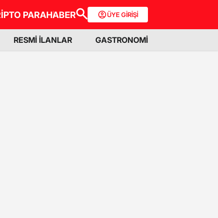
İPTO PARA
HABER
ÜYE GİRİŞİ
RESMİ İLANLAR
GASTRONOMİ