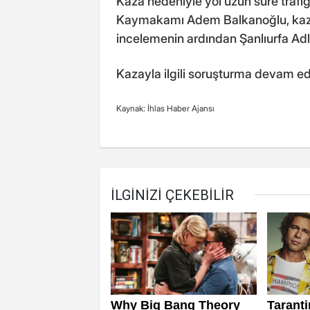
Kaza nedeniyle yol uzun süre trafi
Kaymakamı Adem Balkanoğlu, kazayla
incelemenin ardından Şanlıurfa Ad
Kazayla ilgili soruşturma devam ed
Kaynak: İhlas Haber Ajansı