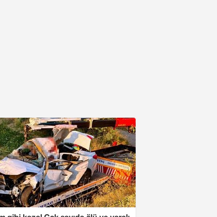
m gibi kaza! Çok sayıda ölü ve yaralı