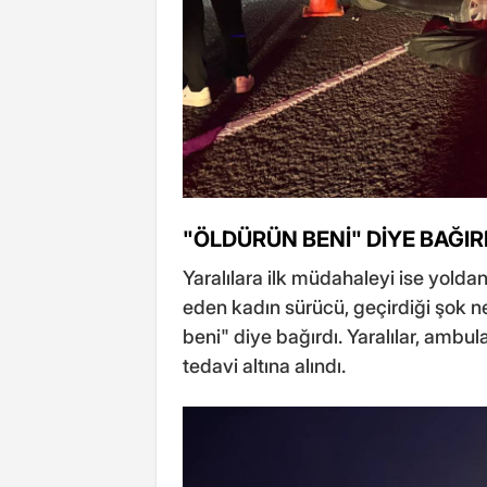
"ÖLDÜRÜN BENİ" DİYE BAĞIR
Yaralılara ilk müdahaleyi ise yolda
eden kadın sürücü, geçirdiği şok n
beni" diye bağırdı. Yaralılar, ambu
tedavi altına alındı.