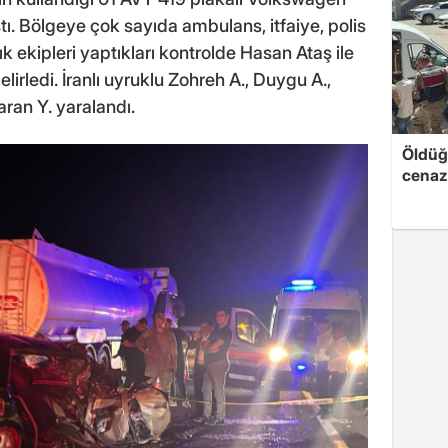
ı. Bölgeye çok sayıda ambulans, itfaiye, polis
k ekipleri yaptıkları kontrolde Hasan Ataş ile
lirledi. İranlı uyruklu Zohreh A., Duygu A.,
aran Y. yaralandı.
Öldüğü
cenaz