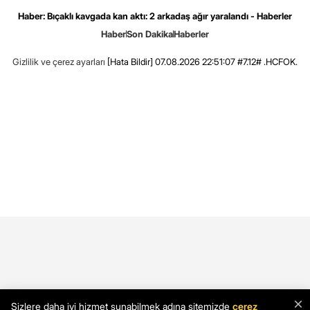
Haber: Bıçaklı kavgada kan aktı: 2 arkadaş ağır yaralandı - Haberler
Haber
Son Dakika
Haberler
Gizlilik ve çerez ayarları
[Hata Bildir]
07.08.2026 22:51:07 #7.12# .HCFOK.
×
Sizlere daha iyi hizmet sunabilmek adına sitemizde
çerez