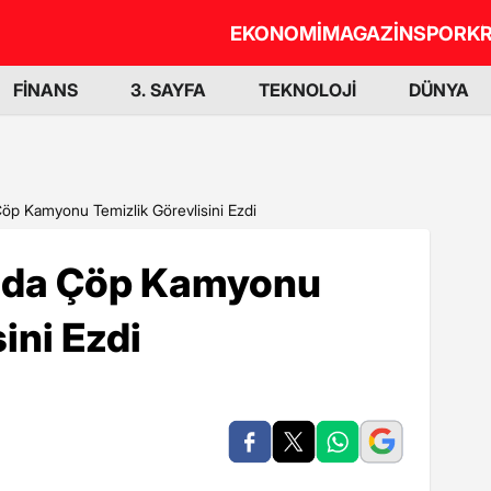
EKONOMİ
MAGAZİN
SPOR
KR
FİNANS
3. SAYFA
TEKNOLOJİ
DÜNYA
öp Kamyonu Temizlik Görevlisini Ezdi
'da Çöp Kamyonu
ini Ezdi