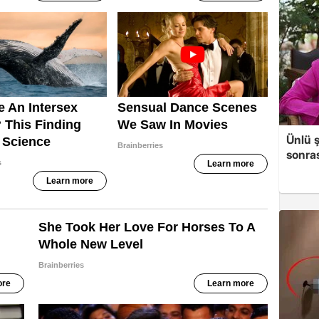
Ünlü ş
sonras