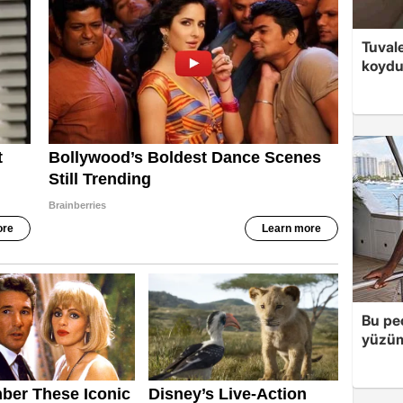
Tuvale
koyd
Bu peç
yüzüm