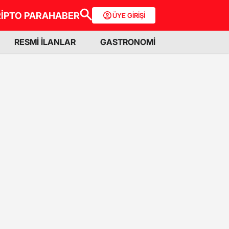
İPTO PARA
HABER
ÜYE GİRİŞİ
RESMİ İLANLAR
GASTRONOMİ