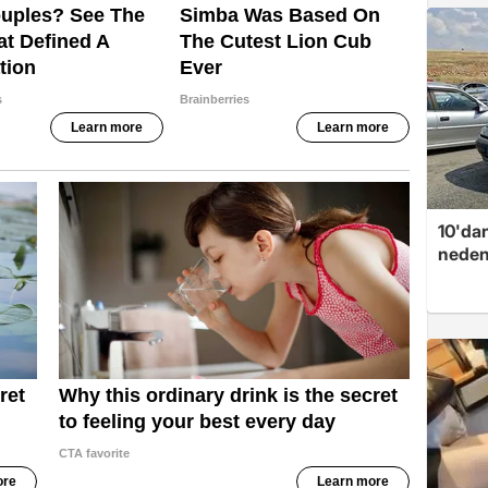
10'dan
neden