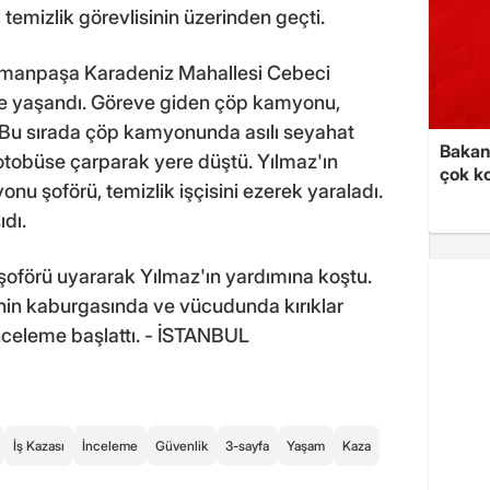
temizlik görevlisinin üzerinden geçti.
iosmanpaşa Karadeniz Mahallesi Cebeci
e yaşandı. Göreve giden çöp kamyonu,
 Bu sırada çöp kamyonunda asılı seyahat
Bakan 
 otobüse çarparak yere düştü. Yılmaz'ın
çok k
 şoförü, temizlik işçisini ezerek yaraladı.
dı.
şoförü uyararak Yılmaz'ın yardımına koştu.
sinin kaburgasında ve vücudunda kırıklar
i inceleme başlattı. - İSTANBUL
İş Kazası
İnceleme
Güvenlik
3-sayfa
Yaşam
Kaza