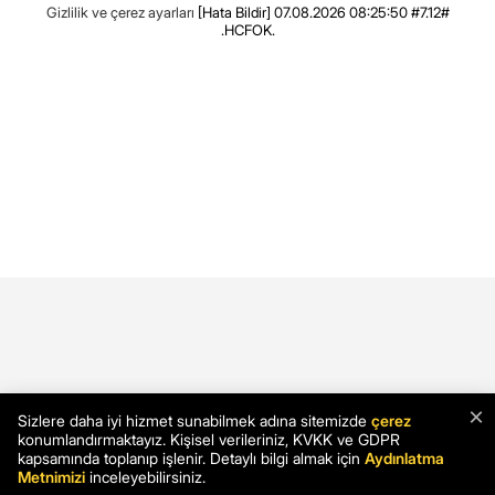
Gizlilik ve çerez ayarları
[Hata Bildir]
07.08.2026 08:25:50 #7.12#
.HCFOK.
×
Sizlere daha iyi hizmet sunabilmek adına sitemizde
çerez
konumlandırmaktayız. Kişisel verileriniz, KVKK ve GDPR
kapsamında toplanıp işlenir. Detaylı bilgi almak için
Aydınlatma
Metnimizi
inceleyebilirsiniz.