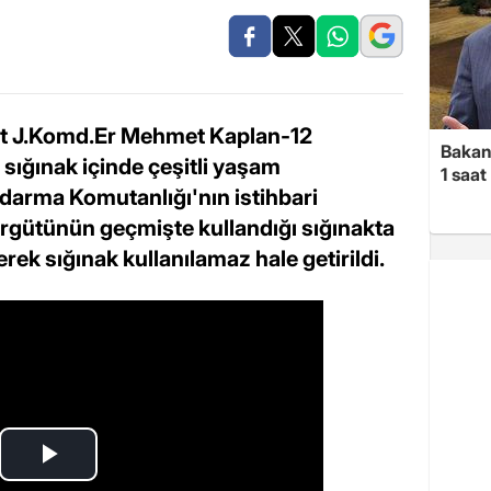
hit J.Komd.Er Mehmet Kaplan-12
Bakan 
sığınak içinde çeşitli yaşam
1 saa
andarma Komutanlığı'nın istihbari
örgütünün geçmişte kullandığı sığınakta
ek sığınak kullanılamaz hale getirildi.