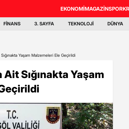
EKONOMİ
MAGAZİN
SPOR
KR
FİNANS
3. SAYFA
TEKNOLOJİ
DÜNYA
 Sığınakta Yaşam Malzemeleri Ele Geçirildi
a Ait Sığınakta Yaşam
Geçirildi