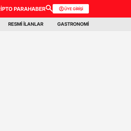
İPTO PARA
HABER
ÜYE GİRİŞİ
RESMİ İLANLAR
GASTRONOMİ