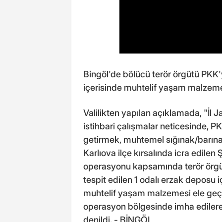
Bingöl'de bölücü terör örgütü PKK'y
içerisinde muhtelif yaşam malzemesi
Valilikten yapılan açıklamada, "İl
istihbari çalışmalar neticesinde, 
getirmek, muhtemel sığınak/barına
Karlıova ilçe kırsalında icra edil
operasyonu kapsamında terör örgütü
tespit edilen 1 odalı erzak deposu i
muhtelif yaşam malzemesi ele geçir
operasyon bölgesinde imha edilerek 
denildi. - BİNGÖL