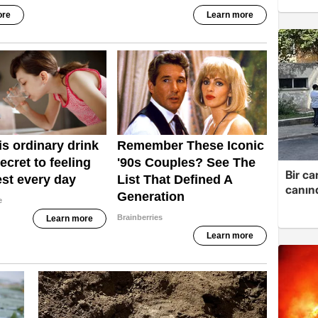
Bir ca
canın