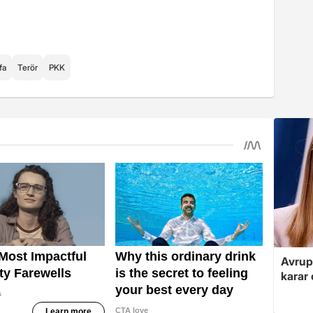
fa
Terör
PKK
Avrupa
karar 