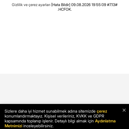
Gizlilik ve çerez ayarları
[Hata Bildir]
09.08.2026 19:55:09 #7.13#
.HCFOK.
×
Sizlere daha iyi hizmet sunabilmek adına sitemizde
çerez
konumlandırmaktayız. Kişisel verileriniz, KVKK ve GDPR
kapsamında toplanıp işlenir. Detaylı bilgi almak için
Aydınlatma
Metnimizi
inceleyebilirsiniz.