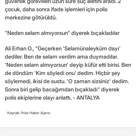
güvenlik görevlileri uzun süre suç aletini aradı. 2
çocuk, daha sonra ifade işlemleri için polis
merkezine götürüldü.
"Neden selam almıyorsun" diyerek bıçakladılar
Ali Erhan O., "Geçerken 'Selamünaleyküm dayı'
dediler. Ben de selam verdim ama duymadılar.
'Neden selam almıyorsun' deyip küfür etti birisi. Ben
de döndüm 'Kim söyledi onu' dedim. Hiçbir şey
söylemedi, ikisi de sustu. 'O zaman sizsiniz' dedim.
Sonra biri gelip bacağımdan bıçakladı" diyerek
polis ekiplerine olayı anlattı. - ANTALYA
Kaynak: İhlas Haber Ajansı