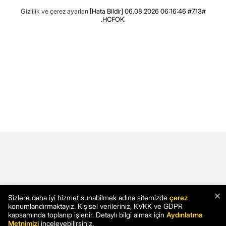
Gizlilik ve çerez ayarları
[Hata Bildir]
06.08.2026 06:16:46 #7.13#
.HCFOK.
×
Sizlere daha iyi hizmet sunabilmek adına sitemizde
çerez
konumlandırmaktayız. Kişisel verileriniz, KVKK ve GDPR
kapsamında toplanıp işlenir. Detaylı bilgi almak için
Aydınlatma
Metnimizi
inceleyebilirsiniz.