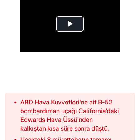
ABD Hava Kuvvetleri'ne ait B-52
bombardıman uçağı California'daki
Edwards Hava Üssü'nden
kalkıştan kısa süre sonra düştü.
Uçaktaki 8 mürettebatın tamamı