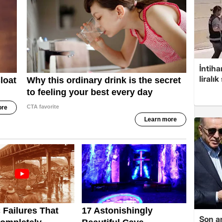
İntih
liralık
Son a