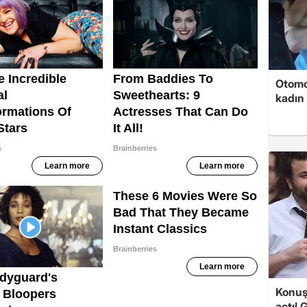
Otomob
kadın 
Konuşa
açtı! 