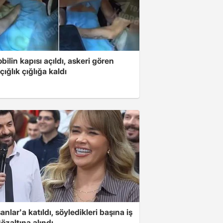
ilin kapısı açıldı, askeri gören
çığlık çığlığa kaldı
nlar'a katıldı, söyledikleri başına iş
Gözaltına alındı