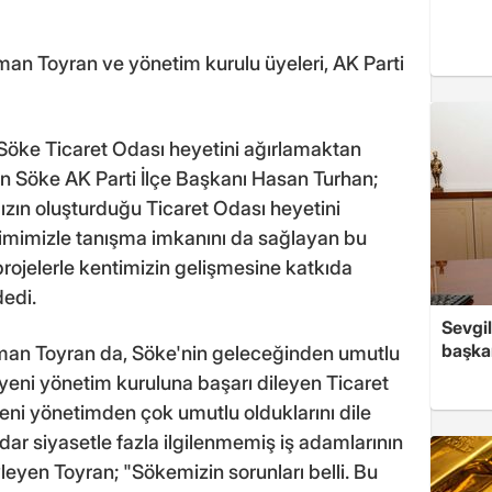
an Toyran ve yönetim kurulu üyeleri, AK Parti
öke Ticaret Odası heyetini ağırlamaktan
n Söke AK Parti İlçe Başkanı Hasan Turhan;
ızın oluşturduğu Ticaret Odası heyetini
imimizle tanışma imkanını da sağlayan bu
k projelerle kentimizin gelişmesine katkıda
edi.
Sevgil
başkan
man Toyran da, Söke'nin geleceğinden umutlu
in yeni yönetim kuruluna başarı dileyen Ticaret
ni yönetimden çok umutlu olduklarını dile
ar siyasetle fazla ilgilenmemiş iş adamlarının
yleyen Toyran; "Sökemizin sorunları belli. Bu