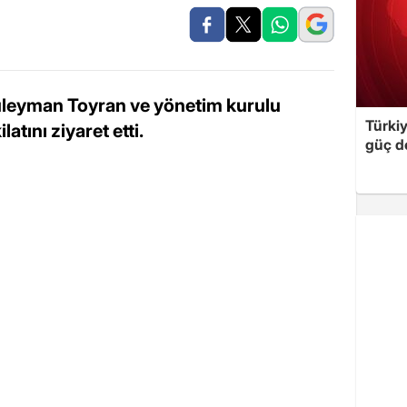
üleyman Toyran ve yönetim kurulu
Türki
latını ziyaret etti.
güç d