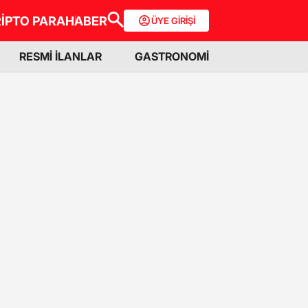
İPTO PARA
HABER
ÜYE GİRİŞİ
RESMİ İLANLAR
GASTRONOMİ