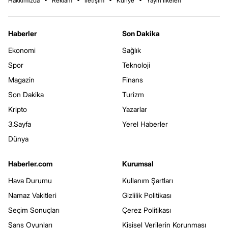
Hakkımızda
Reklam
İletişim
Künye
Yayın İlkeleri
Haberler
Son Dakika
Ekonomi
Sağlık
Spor
Teknoloji
Magazin
Finans
Son Dakika
Turizm
Kripto
Yazarlar
3.Sayfa
Yerel Haberler
Dünya
Haberler.com
Kurumsal
Hava Durumu
Kullanım Şartları
Namaz Vakitleri
Gizlilik Politikası
Seçim Sonuçları
Çerez Politikası
Şans Oyunları
Kişisel Verilerin Korunması