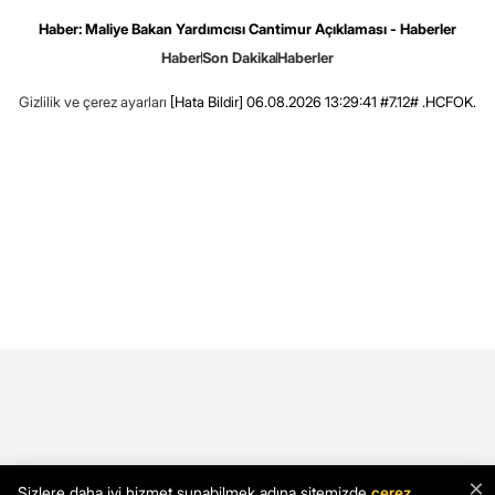
Haber: Maliye Bakan Yardımcısı Cantimur Açıklaması - Haberler
Haber
Son Dakika
Haberler
Gizlilik ve çerez ayarları
[Hata Bildir]
06.08.2026 13:29:41 #7.12# .HCFOK.
×
Sizlere daha iyi hizmet sunabilmek adına sitemizde
çerez