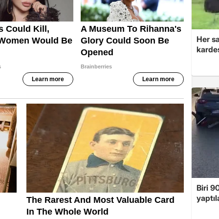
Her sa
kardeş
Biri 9
yaptıl