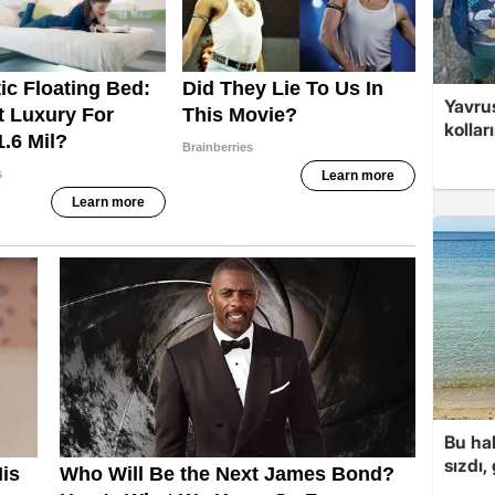
Yavrus
kolları
Bu hal
sızdı,