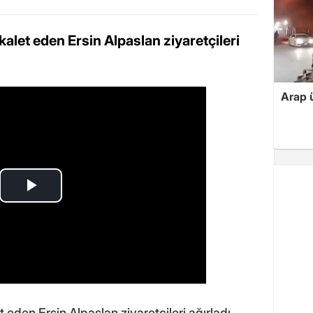
alet eden Ersin Alpaslan ziyaretçileri
Arap ü
eden Ersin Alpaslan ziyaretçileri ağırladı.