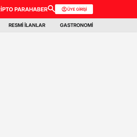
İPTO PARA
HABER
ÜYE GİRİŞİ
RESMİ İLANLAR
GASTRONOMİ