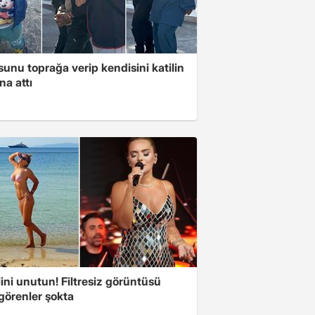
unu toprağa verip kendisini katilin
na attı
ini unutun! Filtresiz görüntüsü
 görenler şokta