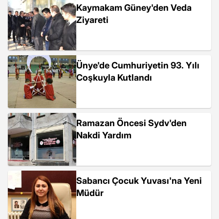
Kaymakam Güney'den Veda
Ziyareti
Ünye'de Cumhuriyetin 93. Yılı
Coşkuyla Kutlandı
Ramazan Öncesi Sydv'den
Nakdi Yardım
Sabancı Çocuk Yuvası'na Yeni
Müdür