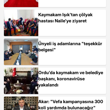
Kaymakam Işık'tan çölyak
hastası Naile'ye ziyaret
Ünyeli iş adamlarına "teşekkür
belgesi"
Ordu'da kaymakam ve belediye
başkanı, koronavirüse
yakalandı
Akar: "Vefa kampanyasına 300
koli yardımda bulunacağız"