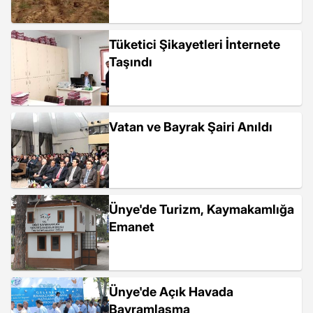
Tüketici Şikayetleri İnternete
Taşındı
Vatan ve Bayrak Şairi Anıldı
Ünye'de Turizm, Kaymakamlığa
Emanet
Ünye'de Açık Havada
Bayramlaşma