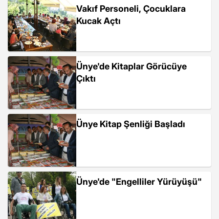
Vakıf Personeli, Çocuklara
Kucak Açtı
Ünye'de Kitaplar Görücüye
Çıktı
Ünye Kitap Şenliği Başladı
Ünye'de "Engelliler Yürüyüşü"