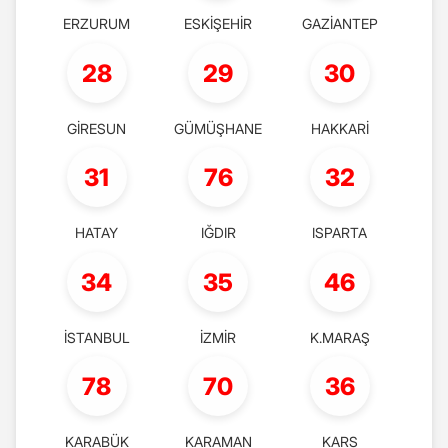
ERZURUM
ESKİŞEHİR
GAZİANTEP
28
29
30
GİRESUN
GÜMÜŞHANE
HAKKARİ
31
76
32
HATAY
IĞDIR
ISPARTA
34
35
46
İSTANBUL
İZMİR
K.MARAŞ
78
70
36
KARABÜK
KARAMAN
KARS