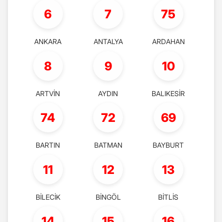
6
7
75
ANKARA
ANTALYA
ARDAHAN
8
9
10
ARTVİN
AYDIN
BALIKESİR
74
72
69
BARTIN
BATMAN
BAYBURT
11
12
13
BİLECİK
BİNGÖL
BİTLİS
14
15
16