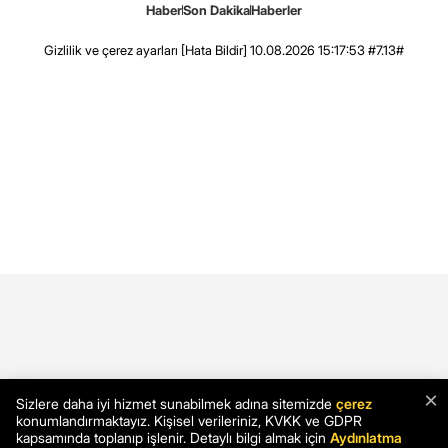
Haber
Son Dakika
Haberler
Gizlilik ve çerez ayarları
[Hata Bildir]
10.08.2026 15:17:53 #7.13#
×
Sizlere daha iyi hizmet sunabilmek adına sitemizde
çerez
konumlandırmaktayız. Kişisel verileriniz, KVKK ve GDPR
kapsamında toplanıp işlenir. Detaylı bilgi almak için
Aydınlatma