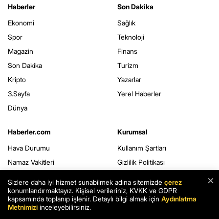
Haberler
Son Dakika
Ekonomi
Sağlık
Spor
Teknoloji
Magazin
Finans
Son Dakika
Turizm
Kripto
Yazarlar
3.Sayfa
Yerel Haberler
Dünya
Haberler.com
Kurumsal
Hava Durumu
Kullanım Şartları
Namaz Vakitleri
Gizlilik Politikası
Seçim Sonuçları
Çerez Politikası
×
Sizlere daha iyi hizmet sunabilmek adına sitemizde
çerez
konumlandırmaktayız. Kişisel verileriniz, KVKK ve GDPR
Şans Oyunları
Kişisel Verilerin Korunması
kapsamında toplanıp işlenir. Detaylı bilgi almak için
Aydınlatma
Rüya Tabirleri
Veri Sahibi Başvuru Formu
Metnimizi
inceleyebilirsiniz.
Yemek Tarifleri
Webmaster