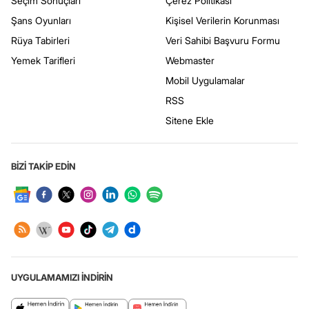
Seçim Sonuçları
Çerez Politikası
Şans Oyunları
Kişisel Verilerin Korunması
Rüya Tabirleri
Veri Sahibi Başvuru Formu
Yemek Tarifleri
Webmaster
Mobil Uygulamalar
RSS
Sitene Ekle
BİZİ TAKİP EDİN
UYGULAMAMIZI İNDİRİN