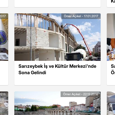
K
2017
Ömer Açıkel - 17.01.2017
Sarızeybek İş ve Kültür Merkezi'nde
S
Sona Gelindi
Ö
2016
Ömer Açıkel - 22.12.2016