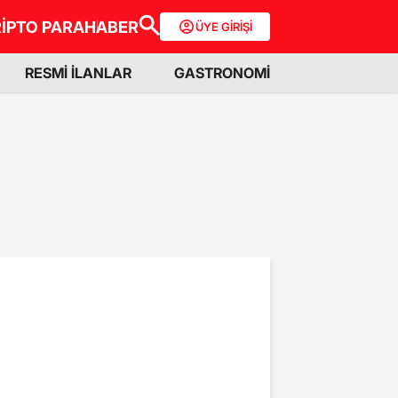
İPTO PARA
HABER
ÜYE GİRİŞİ
RESMİ İLANLAR
GASTRONOMİ