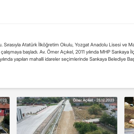
. Sırasıyla Atatürk İlköğretim Okulu, Yozgat Anadolu Lisesi ve M
arıkaya İlçe Başkanı seçildi. MHP Genel Merkezi
apılan mahalli idareler seçimlerinde Sarıkaya Belediye Başkanı seçildi. Av. Öme
2023
Ömer Açıkel - 28.12.2023