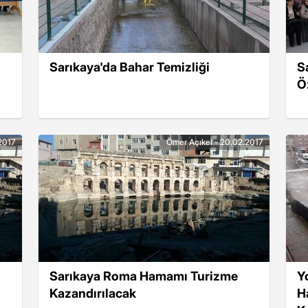
Sarıkaya'da Bahar Temizliği
S
Ö
2017
Ömer Açıkel - 20.02.2017
Sarıkaya Roma Hamamı Turizme
Y
Kazandırılacak
H