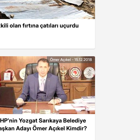
kili olan fırtına çatıları uçurdu
Ömer Açıkel - 15.12.2018
HP'nin Yozgat Sarıkaya Belediye
aşkan Adayı Ömer Açıkel Kimdir?