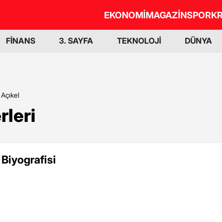
EKONOMİ
MAGAZİN
SPOR
KR
FİNANS
3. SAYFA
TEKNOLOJİ
DÜNYA
Açıkel
rleri
Biyografisi