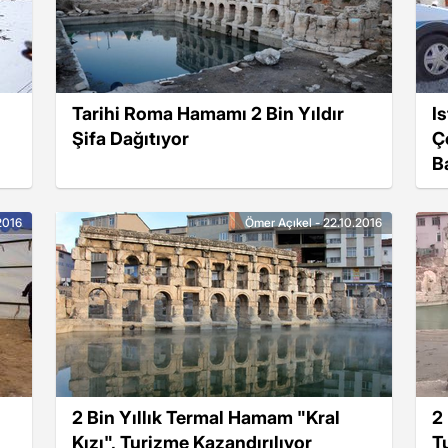
Tarihi Roma Hamamı 2 Bin Yıldır
Is
Şifa Dağıtıyor
Ç
B
2016
Ömer Açıkel - 22.10.2016
2 Bin Yıllık Termal Hamam "Kral
2 
Kızı", Turizme Kazandırılıyor
T