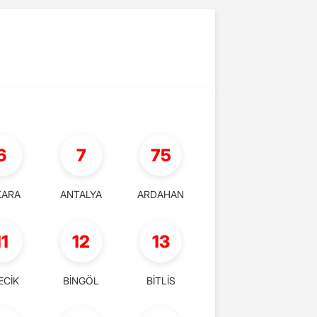
6
7
75
KARA
ANTALYA
ARDAHAN
11
12
13
ECİK
BİNGÖL
BİTLİS