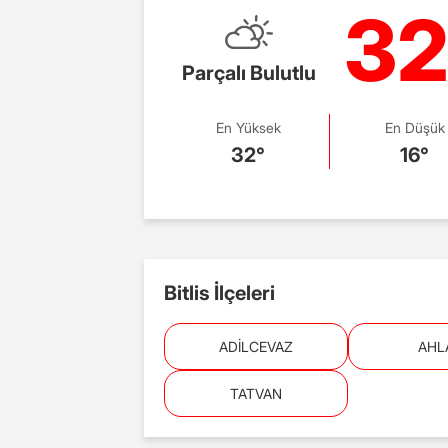
32
Parçalı Bulutlu
En Yüksek
En Düşük
32°
16°
Bitlis İlçeleri
ADİLCEVAZ
AHL
TATVAN