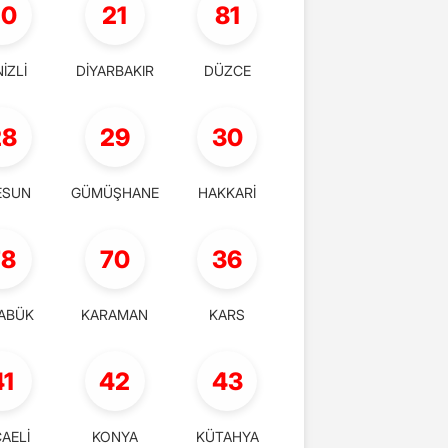
20
21
81
İZLİ
DİYARBAKIR
DÜZCE
28
29
30
ESUN
GÜMÜŞHANE
HAKKARİ
78
70
36
ABÜK
KARAMAN
KARS
41
42
43
AELİ
KONYA
KÜTAHYA