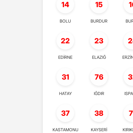
14
15
1
BOLU
BURDUR
BU
22
23
2
EDİRNE
ELAZIĞ
ERZİ
31
76
3
HATAY
IĞDIR
ISP
37
38
7
KASTAMONU
KAYSERİ
KIRI