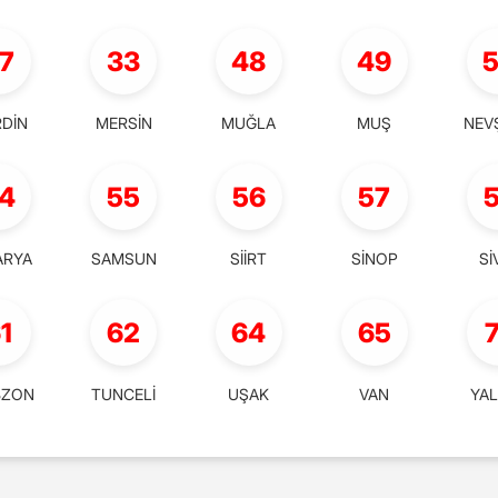
7
33
48
49
DİN
MERSİN
MUĞLA
MUŞ
NEV
4
55
56
57
ARYA
SAMSUN
SİİRT
SİNOP
Sİ
1
62
64
65
BZON
TUNCELİ
UŞAK
VAN
YA