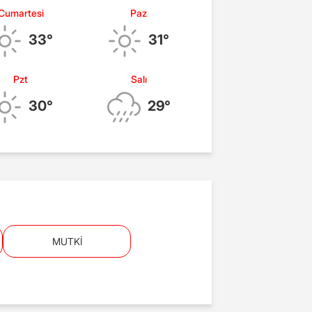
Cumartesi
Paz
33°
31°
Pzt
Salı
30°
29°
MUTKİ