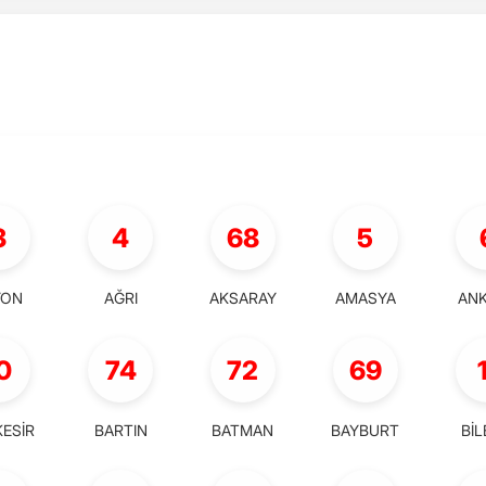
3
4
68
5
YON
AĞRI
AKSARAY
AMASYA
AN
0
74
72
69
KESİR
BARTIN
BATMAN
BAYBURT
BİL