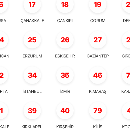
6
17
18
19
RSA
ÇANAKKALE
ÇANKIRI
ÇORUM
DEN
4
25
26
27
NCAN
ERZURUM
ESKİŞEHİR
GAZİANTEP
GİR
2
34
35
46
ARTA
İSTANBUL
İZMİR
K.MARAŞ
KAR
1
39
40
79
KKALE
KIRKLARELİ
KIRŞEHİR
KİLİS
KOC