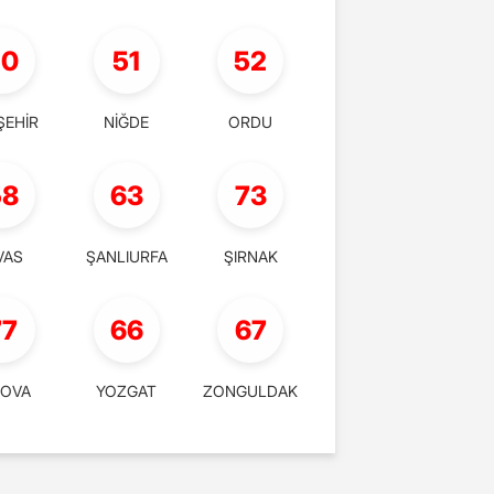
50
51
52
ŞEHİR
NİĞDE
ORDU
58
63
73
VAS
ŞANLIURFA
ŞIRNAK
77
66
67
LOVA
YOZGAT
ZONGULDAK