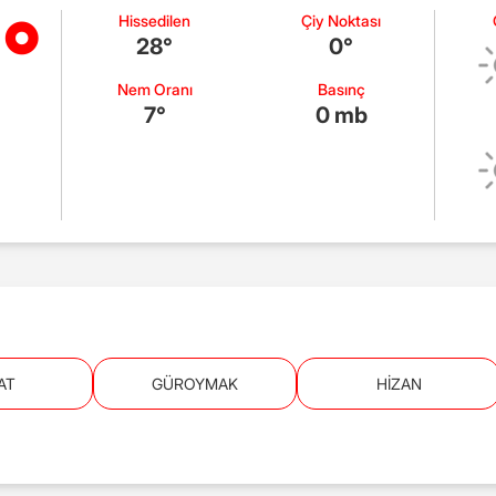
°
Hissedilen
Çiy Noktası
28°
0°
Nem Oranı
Basınç
7°
0 mb
AT
GÜROYMAK
HİZAN