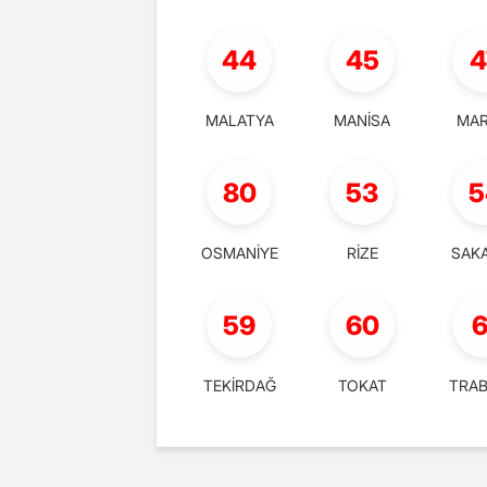
44
45
4
MALATYA
MANİSA
MAR
80
53
5
OSMANİYE
RİZE
SAK
59
60
6
TEKİRDAĞ
TOKAT
TRA