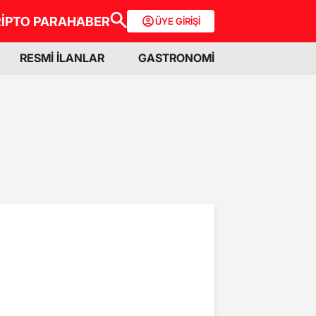
İPTO PARA
HABER
ÜYE GİRİŞİ
RESMİ İLANLAR
GASTRONOMİ