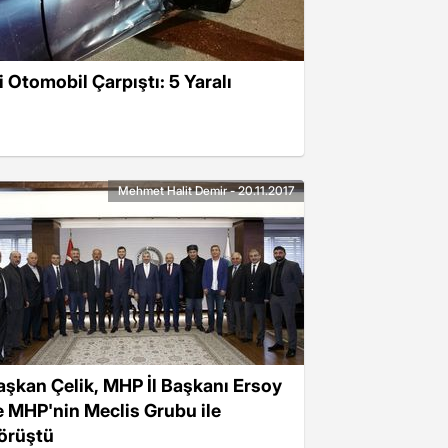
i Otomobil Çarpıştı: 5 Yaralı
Mehmet Halit Demir - 20.11.2017
aşkan Çelik, MHP İl Başkanı Ersoy
e MHP'nin Meclis Grubu ile
örüştü