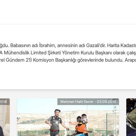
ğdu. Babasının adı İbrahim, annesinin adı Gazali'dir. Harita Kadas
İSRA Mühendislik Limited Şirketi Yönetim Kurulu Başkanı olarak çalı
erel Gündem 21) Komisyon Başkanlığı görevlerinde bulundu. Arapça
2018
Mehmet Halit Demir - 03.09.2018