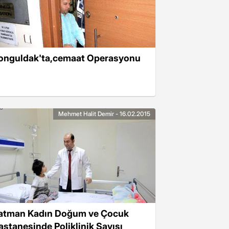
onguldak'ta,cemaat Operasyonu
Mehmet Halit Demir - 16.02.2015
atman Kadın Doğum ve Çocuk
astanesinde Poliklinik Sayısı