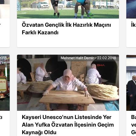
r
Özvatan Gençlik İlk Hazırlık Maçını
İk
Farklı Kazandı
2018
Mehmet Halit Demir - 22.02.2018
ı
Kayseri Unesco'nun Listesinde Yer
B
Alan Yufka Özvatan İlçesinin Geçim
v
Kaynağı Oldu
G