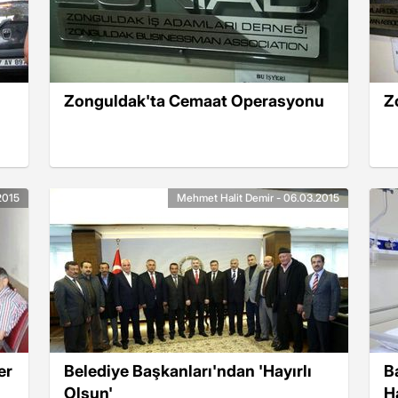
Zonguldak'ta Cemaat Operasyonu
Z
2015
Mehmet Halit Demir - 06.03.2015
er
Belediye Başkanları'ndan 'Hayırlı
B
Olsun'
H