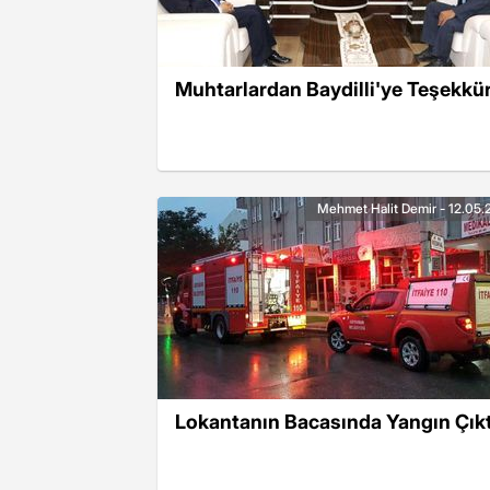
Muhtarlardan Baydilli'ye Teşekkü
Mehmet Halit Demir - 12.05.
Lokantanın Bacasında Yangın Çıkt