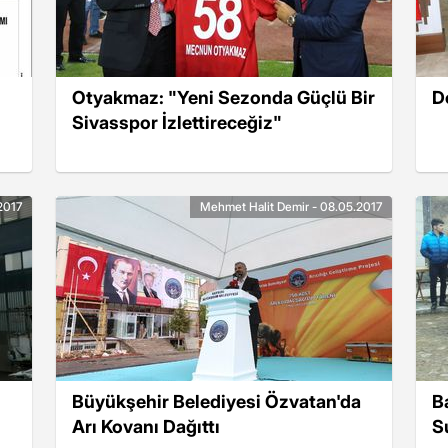
Otyakmaz: "Yeni Sezonda Güçlü Bir
D
Sivasspor İzlettireceğiz"
2017
Mehmet Halit Demir - 08.05.2017
Büyükşehir Belediyesi Özvatan'da
B
Arı Kovanı Dağıttı
S