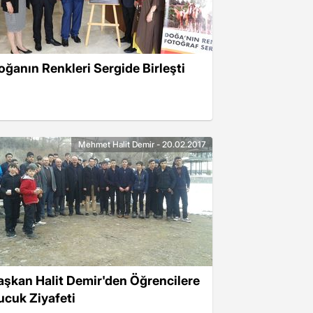
oğanın Renkleri Sergide Birleşti
Mehmet Halit Demir - 20.02.2017
aşkan Halit Demir'den Öğrencilere
ucuk Ziyafeti