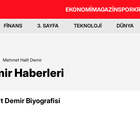
EKONOMİ
MAGAZİN
SPOR
KR
FİNANS
3. SAYFA
TEKNOLOJİ
DÜNYA
Mehmet Halit Demir
ir Haberleri
 Demir Biyografisi