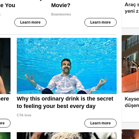
Araç 
yeni 
Kayse
düşen 