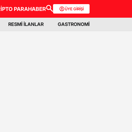
İPTO PARA
HABER
ÜYE GİRİŞİ
RESMİ İLANLAR
GASTRONOMİ