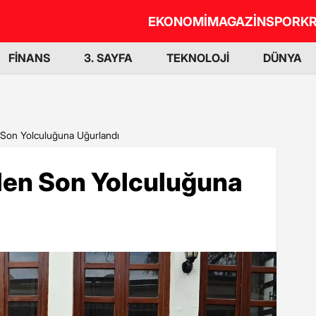
EKONOMİ
MAGAZİN
SPOR
KR
FİNANS
3. SAYFA
TEKNOLOJİ
DÜNYA
 Son Yolculuğuna Uğurlandı
ülen Son Yolculuğuna