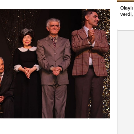
Olaylı
verdi,