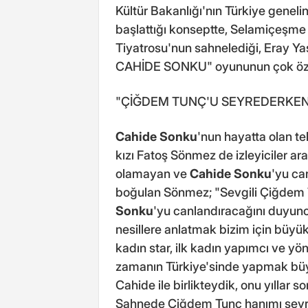
Kültür Bakanlığı'nın Türkiye geneli
başlattığı konseptte, Selamiçeşm
Tiyatrosu'nun sahnelediği, Eray Yasi
CAHİDE SONKU" oyununun çok özel 
"ÇİĞDEM TUNÇ'U SEYREDERKEN 
Cahide Sonku
'nun hayatta olan t
kızı Fatoş Sönmez de izleyiciler 
olamayan ve
Cahide Sonku
'yu ca
boğulan Sönmez; "Sevgili Çiğdem
Sonku
'yu canlandıracağını duyun
nesillere anlatmak bizim için büyük
kadın star, ilk kadın yapımcı ve yön
zamanın Türkiye'sinde yapmak büyü
Cahide ile birlikteydik, onu yıllar
Sahnede Çiğdem Tunç hanımı seyre