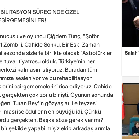
BİLİTASYON SÜRECİNDE ÖZEL
ESİRGEMESİNLER!
sunucusu ve oyuncu Çiğdem Tunç, "Şoför
1 Zombili, Cahide Sonku, Bir Eski Zaman
Salah'
 sezonda sizlerle birlikte olacak 'Astrotürkler
pertuvar tiyatrosu olduk. Türkiye'nin her
erkezi kalmasın istiyoruz. Buradan tüm
arımıza sesleniyor ve bu rehabilitasyon
lerini esirgememelerini rica ediyoruz. Cahide
erçekten çok zorlu bir işti. Oyunun sonunda
eğeni Turan Bey'in gözyaşları ile teyzesi
rılması ise ödüllerin en büyüğü idi. Çünkü
yordu gerçekten. Başka söze gerek var mı?
 bir şekilde yapabilmişiz ekip arkadaşlarımla