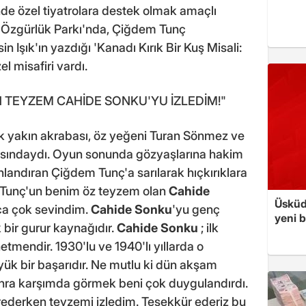
nde özel tiyatrolara destek olmak amaçlı
e Özgürlük Parkı'nda, Çiğdem Tunç
n Işık'ın yazdığı 'Kanadı Kırık Bir Kuş Misali:
misafiri vardı.
TEYZEM CAHİDE SONKU'YU İZLEDİM!"
ek yakın akrabası, öz yeğeni Turan Sönmez ve
arasındaydı. Oyun sonunda gözyaşlarına hakim
nlandıran Çiğdem Tunç'a sarılarak hıçkırıklara
 Tunç'un benim öz teyzem olan
Cahide
Üsküd
ca çok sevindim.
Cahide Sonku
'yu genç
yeni b
 bir gurur kaynağıdır.
Cahide Sonku
; ilk
etmendir. 1930'lu ve 1940'lı yıllarda o
k bir başarıdır. Ne mutlu ki dün akşam
 sonra karşımda görmek beni çok duygulandırdı.
derken teyzemi izledim. Teşekkür ederiz bu