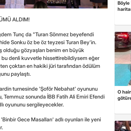
Böyle 
harita
ÜMÜ ALDIM!
iğdem Tunç da "Turan Sönmez beyefendi
hide Sonku öz be öz teyzesi Turan Bey'in.
ş olduğu gözyaşları benim en büyük
bu denli kuvvetle hissettirebildiysem eğer
aten çoktan en hakiki jüri tarafından ödülüm
ğunu paylaştı.
ardin turnesinde 'Şoför Nebahat' oyununu
O hain
, Temmuz sonunda İBB Fatih Ali Emiri Efendi
götür
dlı oyununu sergileyecekler.
inbir Gece Masalları' adlı oyunları ile yeni
r.