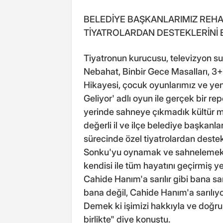
BELEDİYE BAŞKANLARIMIZ REHA
TİYATROLARDAN DESTEKLERİNİ 
Tiyatronun kurucusu, televizyon 
Nebahat, Binbir Gece Masalları, 3+
Hikayesi, çocuk oyunlarımız ve yeni
Geliyor' adlı oyun ile gerçek bir re
yerinde sahneye çıkmadık kültür m
değerli il ve ilçe belediye başkanl
sürecinde özel tiyatrolardan destek
Sonku'yu oynamak ve sahnelemek g
kendisi ile tüm hayatını geçirmiş y
Cahide Hanım'a sarılır gibi bana sa
bana değil, Cahide Hanım'a sarılı
Demek ki işimizi hakkıyla ve doğru
birlikte" diye konuştu.