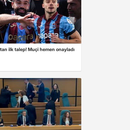
tan ilk talep! Muçi hemen onayladı