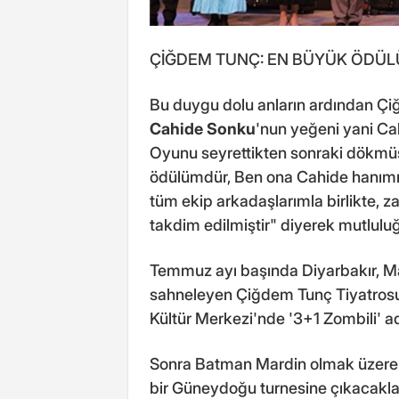
ÇİĞDEM TUNÇ: EN BÜYÜK ÖDÜL
Bu duygu dolu anların ardından Ç
Cahide Sonku
'nun yeğeni yani Ca
Oyunu seyrettikten sonraki dökmü
ödülümdür, Ben ona Cahide hanımı 
tüm ekip arkadaşlarımla birlikte, z
takdim edilmiştir" diyerek mutlulu
Temmuz ayı başında Diyarbakır, M
sahneleyen Çiğdem Tunç Tiyatrosu
Kültür Merkezi'nde '3+1 Zombili' a
Sonra Batman Mardin olmak üzere 'B
bir Güneydoğu turnesine çıkacakla