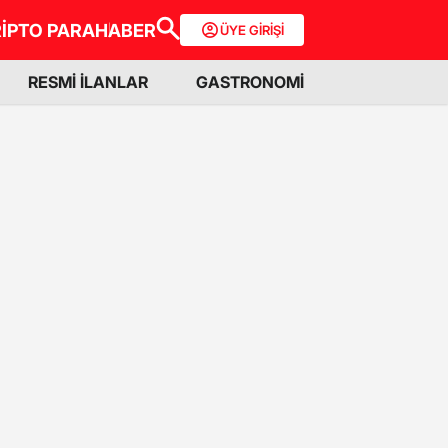
İPTO PARA
HABER
ÜYE GİRİŞİ
RESMİ İLANLAR
GASTRONOMİ