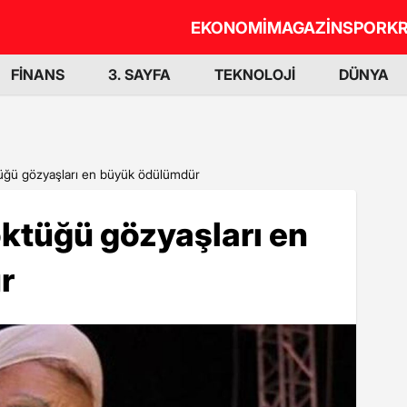
EKONOMİ
MAGAZİN
SPOR
KR
FİNANS
3. SAYFA
TEKNOLOJİ
DÜNYA
ğü gözyaşları en büyük ödülümdür
ktüğü gözyaşları en
r