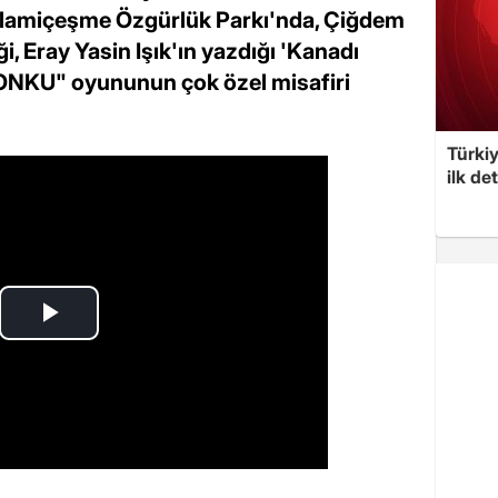
Selamiçeşme Özgürlük Parkı'nda, Çiğdem
, Eray Yasin Işık'ın yazdığı 'Kanadı
SONKU" oyununun çok özel misafiri
Türkiy
ilk de