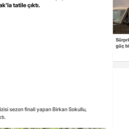
'la tatile çıktı.
Sürpri
güç bi
isi sezon finali yapan Birkan Sokullu,
tı.