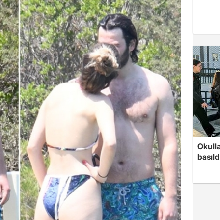
Okull
basıld