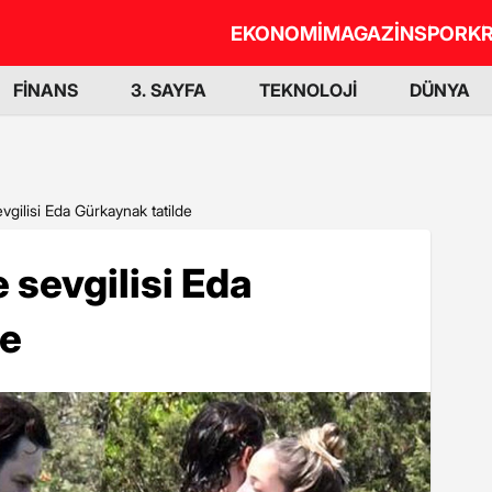
EKONOMİ
MAGAZİN
SPOR
KR
FİNANS
3. SAYFA
TEKNOLOJİ
DÜNYA
vgilisi Eda Gürkaynak tatilde
 sevgilisi Eda
de