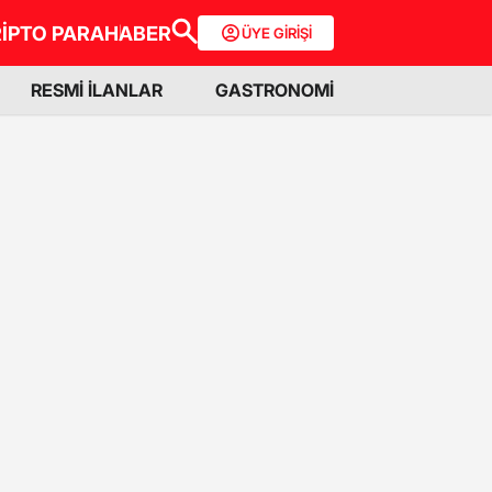
İPTO PARA
HABER
ÜYE GİRİŞİ
RESMİ İLANLAR
GASTRONOMİ