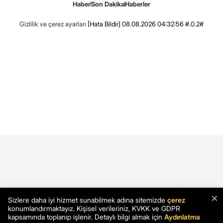
Haber
Son Dakika
Haberler
Gizlilik ve çerez ayarları
[Hata Bildir]
08.08.2026 04:32:56 #.0.2#
×
Sizlere daha iyi hizmet sunabilmek adına sitemizde
çerez
konumlandırmaktayız. Kişisel verileriniz, KVKK ve GDPR
kapsamında toplanıp işlenir. Detaylı bilgi almak için
Aydınlatma