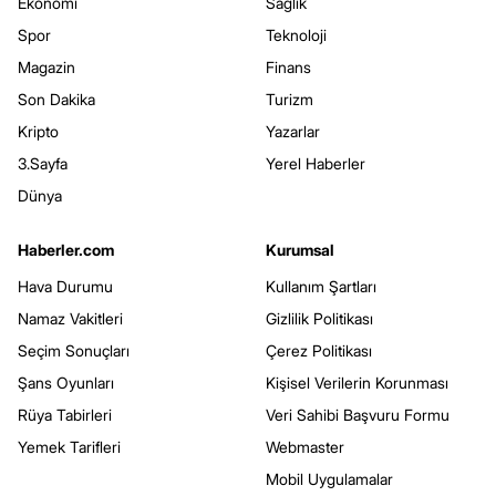
Ekonomi
Sağlık
Spor
Teknoloji
Magazin
Finans
Son Dakika
Turizm
Kripto
Yazarlar
3.Sayfa
Yerel Haberler
Dünya
Haberler.com
Kurumsal
Hava Durumu
Kullanım Şartları
Namaz Vakitleri
Gizlilik Politikası
Seçim Sonuçları
Çerez Politikası
Şans Oyunları
Kişisel Verilerin Korunması
Rüya Tabirleri
Veri Sahibi Başvuru Formu
Yemek Tarifleri
Webmaster
Mobil Uygulamalar