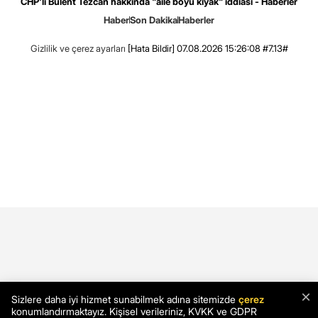
CHP'li Bülent Tezcan hakkında "aile boyu kıyak" iddiası - Haberler
Haber
Son Dakika
Haberler
Gizlilik ve çerez ayarları
[Hata Bildir]
07.08.2026 15:26:08 #7.13#
×
Sizlere daha iyi hizmet sunabilmek adına sitemizde
çerez
konumlandırmaktayız. Kişisel verileriniz, KVKK ve GDPR