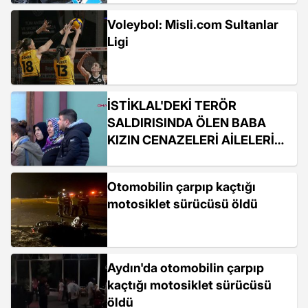
Voleybol: Misli.com Sultanlar
Ligi
İSTİKLAL'DEKİ TERÖR
SALDIRISINDA ÖLEN BABA
KIZIN CENAZELERİ AİLELERİNE
TESLİM EDİLDİ
Otomobilin çarpıp kaçtığı
motosiklet sürücüsü öldü
Aydın'da otomobilin çarpıp
kaçtığı motosiklet sürücüsü
öldü