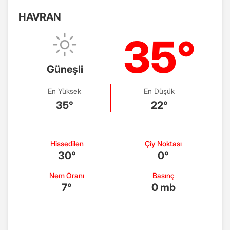
HAVRAN
35°
Güneşli
En Yüksek
En Düşük
35°
22°
Hissedilen
Çiy Noktası
30°
0°
Nem Oranı
Basınç
7°
0 mb