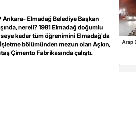
P Ankara- Elmadağ Belediye Başkan
aşında, nereli? 1981 Elmadağ doğumlu
liseye kadar tüm öğrenimini Elmadağ'da
Arap ü
i İşletme bölümünden mezun olan Aşkın,
taş Çimento Fabrikasında çalıştı.