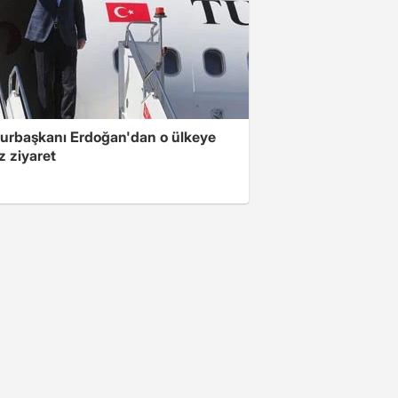
rbaşkanı Erdoğan'dan o ülkeye
z ziyaret