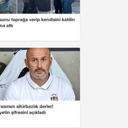
unu toprağa verip kendisini katilin
na attı
esmen sihirbazlık derler!
yetin şifresini açıkladı