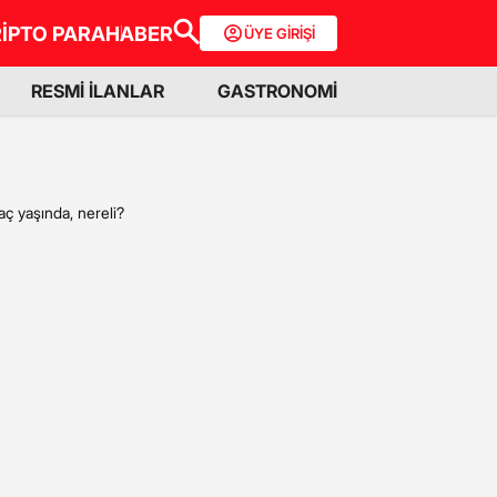
İPTO PARA
HABER
ÜYE GİRİŞİ
RESMİ İLANLAR
GASTRONOMİ
ç yaşında, nereli?