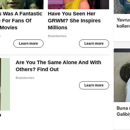
Yavrus
kolları
Buna r
Galibi