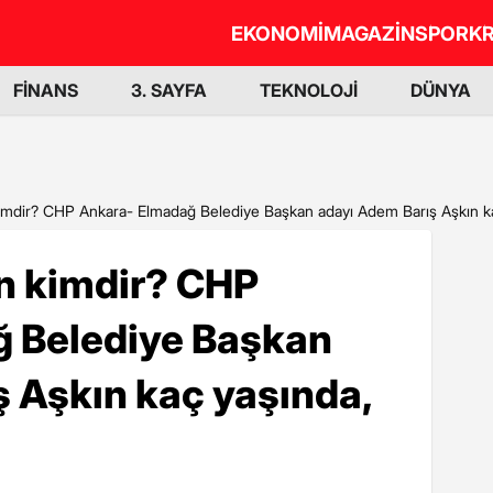
EKONOMİ
MAGAZİN
SPOR
KR
FİNANS
3. SAYFA
TEKNOLOJİ
DÜNYA
imdir? CHP Ankara- Elmadağ Belediye Başkan adayı Adem Barış Aşkın ka
n kimdir? CHP
 Belediye Başkan
 Aşkın kaç yaşında,