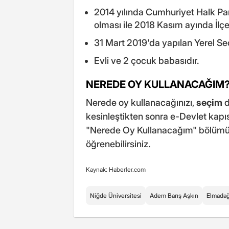
2014 yılında Cumhuriyet Halk Part
olması ile 2018 Kasım ayında İlçe 
31 Mart 2019'da yapılan Yerel S
Evli ve 2 çocuk babasıdır.
NEREDE OY KULLANACAĞIM
Nerede oy kullanacağınızı,
seçim
d
kesinleştikten sonra e-Devlet kapı
"Nerede Oy Kullanacağım" bölüm
öğrenebilirsiniz.
Kaynak: Haberler.com
Niğde Üniversitesi
Adem Barış Aşkın
Elmada