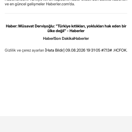
ve en güncel gelişmeler Haberler.com’da.
Haber: Müsavat Dervişoğlu: "Türkiye kıtlıkları, yoklukları hak eden bir
ülke değil" - Haberler
Haber
Son Dakika
Haberler
Gizlilik ve çerez ayarları
[Hata Bildir]
09.08.2026 19:31:05 #7.13# .HCFOK.