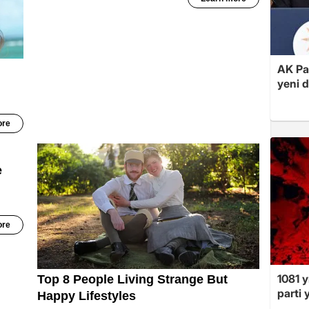
AK Par
yeni 
1081 y
parti 