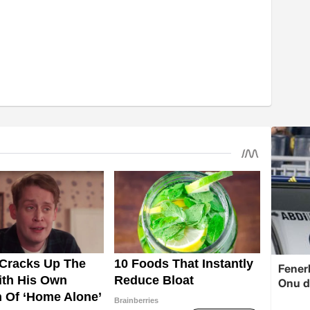
Fenerb
Onu d