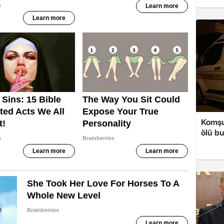
Komşul
ölü b