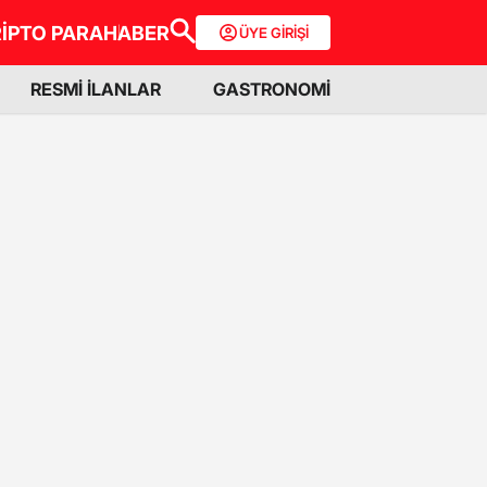
İPTO PARA
HABER
ÜYE GİRİŞİ
RESMİ İLANLAR
GASTRONOMİ