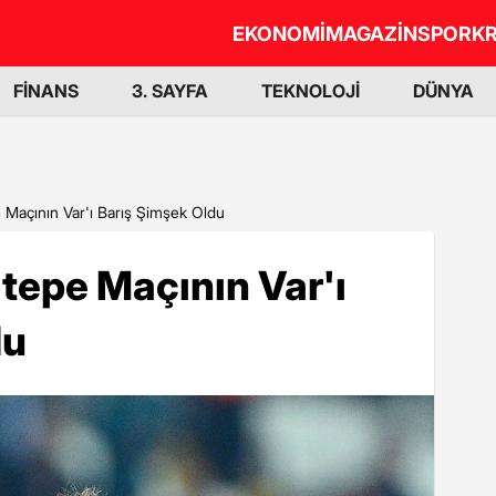
EKONOMİ
MAGAZİN
SPOR
KR
FİNANS
3. SAYFA
TEKNOLOJİ
DÜNYA
Maçının Var'ı Barış Şimşek Oldu
epe Maçının Var'ı
du