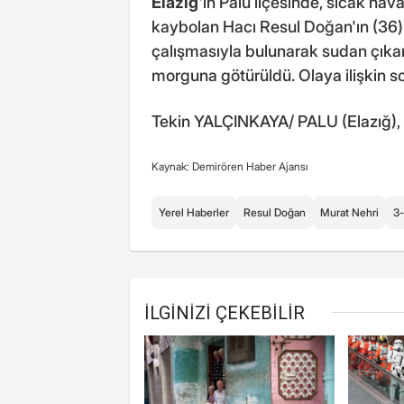
Elazığ
'ın Palu ilçesinde, sıcak ha
kaybolan Hacı Resul Doğan'ın (36) 
çalışmasıyla bulunarak sudan çıkar
morguna götürüldü. Olaya ilişkin so
Tekin YALÇINKAYA/ PALU (Elazığ),
Kaynak: Demirören Haber Ajansı
Yerel Haberler
Resul Doğan
Murat Nehri
3-