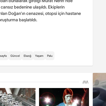
vadan bunalarak girdiği Murat Nehri'nde
cansız bedenine ulaşıldı. Ekiplerin
ılan Doğan'ın cenazesi, otopsi için hastane
ruşturma başlatıldı.
sayfa
Güncel
Elazığ
Yaşam
Palu