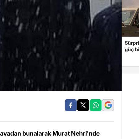
Sürpri
güç bi
k havadan bunalarak Murat Nehri'nde