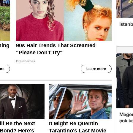
İstan
Meğer
çok k