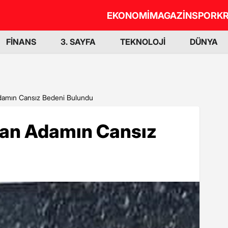
EKONOMİ
MAGAZİN
SPOR
KR
FİNANS
3. SAYFA
TEKNOLOJİ
DÜNYA
Adamın Cansız Bedeni Bulundu
lan Adamın Cansız