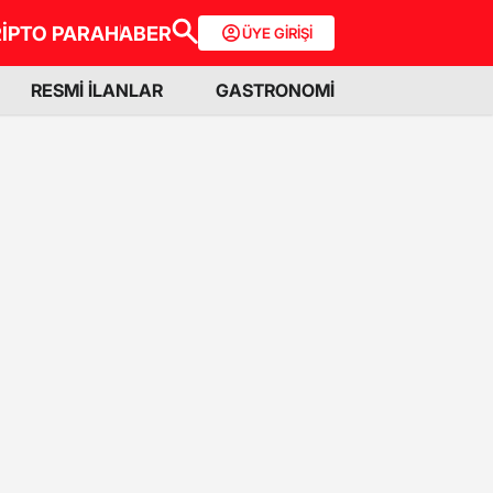
İPTO PARA
HABER
ÜYE GİRİŞİ
RESMİ İLANLAR
GASTRONOMİ