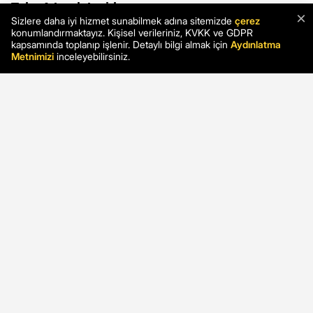
×
Sizlere daha iyi hizmet sunabilmek adına sitemizde
çerez
konumlandırmaktayız. Kişisel verileriniz, KVKK ve GDPR
kapsamında toplanıp işlenir. Detaylı bilgi almak için
Aydınlatma
Metnimizi
inceleyebilirsiniz.