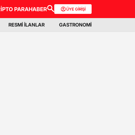
İPTO PARA
HABER
ÜYE GİRİŞİ
RESMİ İLANLAR
GASTRONOMİ