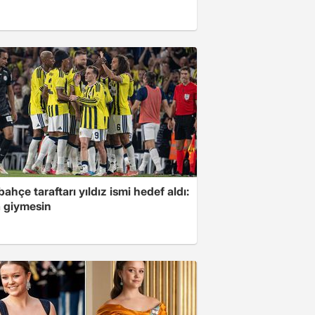
ahçe taraftarı yıldız ismi hedef aldı:
 giymesin