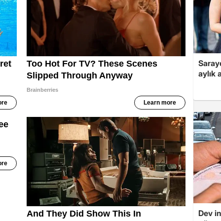
Sarayd
aylık 
Dev in