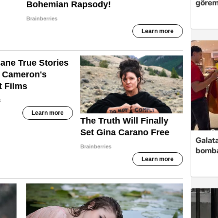
göre
Galata
bomb