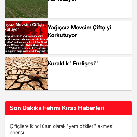
Yağışsız Mevsim Çiftçiyi
Korkutuyor
Kuraklık "Endişesi"
Son Dakika Fehmi Kiraz Haberleri
Çiftçilere ikinci ürün olarak "yem bitkileri" ekmesi
önerisi