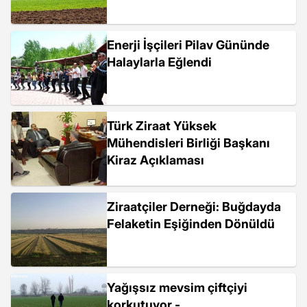
Enerji İşçileri Pilav Gününde
Halaylarla Eğlendi
Türk Ziraat Yüksek
Mühendisleri Birliği Başkanı
Kiraz Açıklaması
Ziraatçiler Derneği: Buğdayda
Felaketin Eşiğinden Dönüldü
Yağışsız mevsim çiftçiyi
korkutuyor -