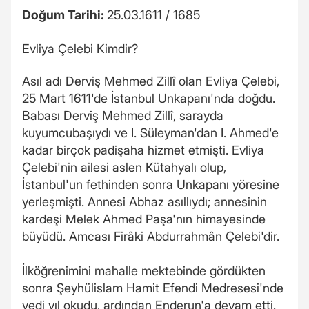
Doğum Tarihi:
25.03.1611 / 1685
Evliya Çelebi Kimdir?
Asıl adı Derviş Mehmed Zillî olan Evliya Çelebi,
25 Mart 1611'de İstanbul Unkapanı'nda doğdu.
Babası Derviş Mehmed Zillî, sarayda
kuyumcubaşıydı ve I. Süleyman'dan I. Ahmed'e
kadar birçok padişaha hizmet etmişti. Evliya
Çelebi'nin ailesi aslen Kütahyalı olup,
İstanbul'un fethinden sonra Unkapanı yöresine
yerleşmişti. Annesi Abhaz asıllıydı; annesinin
kardeşi Melek Ahmed Paşa'nın himayesinde
büyüdü. Amcası Firâki Abdurrahmân Çelebi'dir.
İlköğrenimini mahalle mektebinde gördükten
sonra Şeyhülislam Hamit Efendi Medresesi'nde
yedi yıl okudu, ardından Enderun'a devam etti.