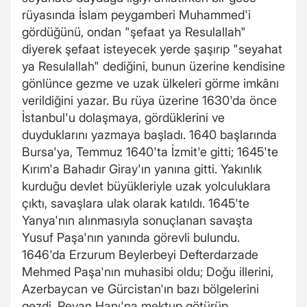
rüyasında İslam peygamberi Muhammed'i
gördüğünü, ondan "şefaat ya Resulallah"
diyerek şefaat isteyecek yerde şaşırıp "seyahat
ya Resulallah" dediğini, bunun üzerine kendisine
gönlünce gezme ve uzak ülkeleri görme imkânı
verildiğini yazar. Bu rüya üzerine 1630'da önce
İstanbul'u dolaşmaya, gördüklerini ve
duyduklarını yazmaya başladı. 1640 başlarında
Bursa'ya, Temmuz 1640'ta İzmit'e gitti; 1645'te
Kırım'a Bahadır Giray'ın yanına gitti. Yakınlık
kurduğu devlet büyükleriyle uzak yolculuklara
çıktı, savaşlara ulak olarak katıldı. 1645'te
Yanya'nın alınmasıyla sonuçlanan savaşta
Yusuf Paşa'nın yanında görevli bulundu.
1646'da Erzurum Beylerbeyi Defterdarzade
Mehmed Paşa'nın muhasibi oldu; Doğu illerini,
Azerbaycan ve Gürcistan'ın bazı bölgelerini
gezdi. Revan Hanı'na mektup götürüp