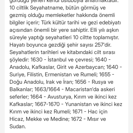
gördüğü yerleri kendi üslubuyla anlatmaktadır.
10 ciltlik Seyahatname, bütün görmüş ve
gezmiş olduğu memleketler hakkında önemli
bilgiler içerir; Türk kültür tarihi ve gezi edebiyatı
açısından önemli bir yere sahiptir. Elli yılı aşkın
süreyle yaptığı seyahatleri 10 ciltte toplamıştır.
Hayatı boyunca gezdiği şehir sayısı 257'dir.
Seyahatlerin tarihleri ve kitabındaki cilt sırası
şöyledir: 1630 - İstanbul ve çevresi; 1640 -
Anadolu, Kafkaslar, Girit ve Azerbaycan; 1640 -
Suriye, Filistin, Ermenistan ve Rumeli; 1655 -
Doğu Anadolu, Irak ve İran; 1656 - Rusya ve
Balkanlar; 1663/1664 - Macaristan'da askeri
seferler; 1664 - Avusturya, Kırım ve ikinci kez
Kafkaslar; 1667-1670 - Yunanistan ve ikinci kez
Kırım ve ikinci kez Rumeli; 1671 - Hac için
Hicaz, Mekke ve Medine; 1672 - Mısır ve
Sudan.