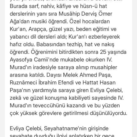
Burada sarf, nahiv, kâfiye ve hüsn-ü hat
derslerinin yanı sıra Musâhip Derviş Ömer
Ağa'dan musiki öğrendi. Özel hocalardan
Kur'an, Arapça, güzel yazı, beden eğitimi ve
yabancı dil dersleri aldı; Kur'an'ı ezberleyerek
hafız oldu. Babasından tezhip, hat ve nakış
öğrendi. Öğrenimini bitirdikten sonra 25 yaşında
Ayasofya Camii'nde mukabele okurken IV.
Murad'ın iradesiyle saraya alınıp musahipler
arasına katıldı. Dayısı Melek Ahmed Paşa,
Ruznâmeci İbrahim Efendi ve Hattat Hasan
Paşa'nın yardımıyla saraya giren Evliya Çelebi,
zekâ ve güzel konuşma kabiliyeti sayesinde IV.
Murad'ın teveccühünü kazandı ve bu yüzden
çok yüksek görevlere getirilmesi düşünülüyordu.
Evliya Çelebi, Seyahatname'nin girişinde
seyahate duyduğu ilgiyi anlatırken bir gece