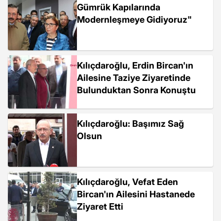
Gümrük Kapılarında
Modernleşmeye Gidiyoruz"
Kılıçdaroğlu, Erdin Bircan'ın
Ailesine Taziye Ziyaretinde
Bulunduktan Sonra Konuştu
Kılıçdaroğlu: Başımız Sağ
Olsun
Kılıçdaroğlu, Vefat Eden
Bircan'ın Ailesini Hastanede
Ziyaret Etti