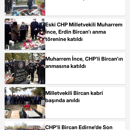
Eski CHP Milletvekili Muharrem
İnce, Erdin Bircan'ı anma
törenine katıldı
Muharrem İnce, CHP'li Bircan'ın
anmasına katıldı
Milletvekili Bircan kabri
başında anıldı
CHP'li Bircan Edirne'de Son