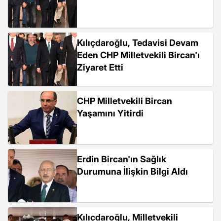
Kılıçdaroğlu, Tedavisi Devam
Eden CHP Milletvekili Bircan'ı
Ziyaret Etti
CHP Milletvekili Bircan
Yaşamını Yitirdi
Erdin Bircan'ın Sağlık
Durumuna İlişkin Bilgi Aldı
Kılıçdaroğlu, Milletvekili