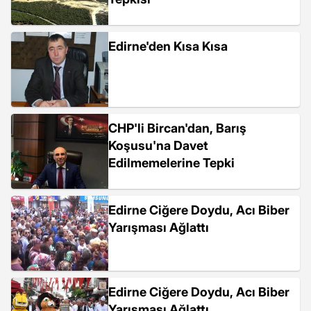
Edirne'den Kısa Kısa
CHP'li Bircan'dan, Barış
Koşusu'na Davet
Edilmemelerine Tepki
Edirne Ciğere Doydu, Acı Biber
Yarışması Ağlattı
Edirne Ciğere Doydu, Acı Biber
Yarışması Ağlattı