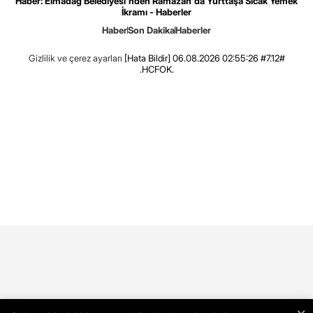
Haber: Elmadağ Belediyesi'nden Ramazan'da Yurttaşa Sıcak Yemek
İkramı - Haberler
Haber
Son Dakika
Haberler
Gizlilik ve çerez ayarları
[Hata Bildir]
06.08.2026 02:55:26 #7.12#
.HCFOK.