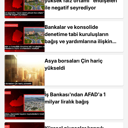
yüksek faiz ortamı" endişeleri
ile negatif seyrediyor
Bankalar ve konsolide
denetime tabi kuruluşların
bağış ve yardımlarına ilişkin
sınırlamalara muafiyet
Asya borsaları Çin hariç
yükseldi
İş Bankası'ndan AFAD'a 1
milyar liralık bağış