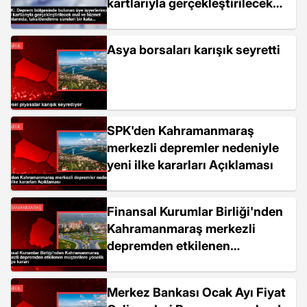
kartlarıyla gerçekleştirilecek
mal ve hizmet satımlarında,
taksitlendirme süreleri bir
Asya borsaları karışık seyretti
kata...
SPK'den Kahramanmaraş
merkezli depremler nedeniyle
yeni ilke kararları Açıklaması
Finansal Kurumlar Birliği'nden
Kahramanmaraş merkezli
depremden etkilenen
müşterilere yönelik tavsiye
kararı
Merkez Bankası Ocak Ayı Fiyat