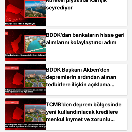
Küresel piyasalar karışık
seyrediyor
BDDK'dan bankaların hisse geri
alımlarını kolaylaştırıcı adım
BDDK Başkanı Akben'den
depremlerin ardından alınan
tedbirlere ilişkin açıklama
Açıklaması
TCMB'den deprem bölgesinde
yeni kullandırılacak kredilere
menkul kıymet ve zorunlu
karşılık muafiyeti