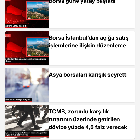
Borsa güne yatay başladı
Borsa İstanbul'dan açığa satış
işlemlerine ilişkin düzenleme
Asya borsaları karışık seyretti
TCMB, zorunlu karşılık
tutarının üzerinde getirilen
dövize yüzde 4,5 faiz verecek