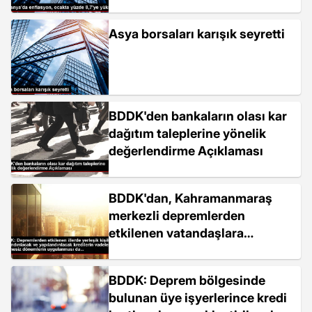
Asya borsaları karışık seyretti
BDDK'den bankaların olası kar
dağıtım taleplerine yönelik
değerlendirme Açıklaması
BDDK'dan, Kahramanmaraş
merkezli depremlerden
etkilenen vatandaşlara
sağlanan kredilere yönelik
karar Açıklaması
BDDK: Deprem bölgesinde
bulunan üye işyerlerince kredi