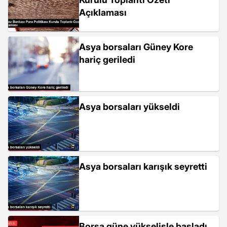
Açıklaması
Asya borsaları Güney Kore
hariç geriledi
Asya borsaları yükseldi
Asya borsaları karışık seyretti
Borsa güne yükselişle başladı