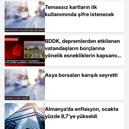
Temassız kartların ilk
kullanımında şifre istenecek
BDDK, depremlerden etkilenen
vatandaşların borçlarına
yönelik esnekliklerin kapsamını
genişletti
Asya borsaları karışık seyretti
Almanya'da enflasyon, ocakta
yüzde 8,7'ye yükseldi