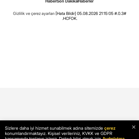
Haber
Son Dakika
Haberler
Gizlilik ve çerez ayarları
[Hata Bildir]
05.08.2026 21:15:05 #.0.3#
.HCFOK.
×
Sizlere daha iyi hizmet sunabilmek adına sitemizde
çerez
konumlandırmaktayız. Kişisel verileriniz, KVKK ve GDPR
kapsamında toplanıp işlenir. Detaylı bilgi almak için
Aydınlatma