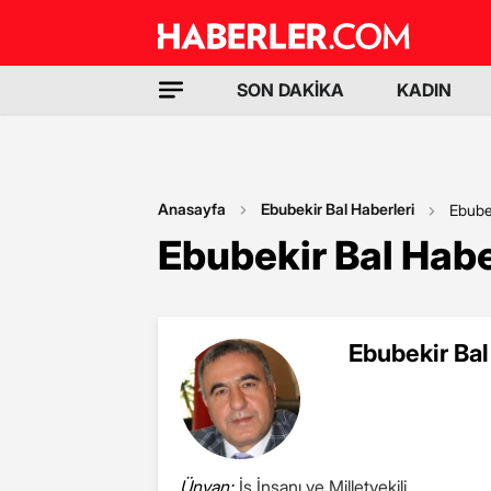
SON DAKİKA
KADIN
Anasayfa
Ebubekir Bal Haberleri
Ebube
Ebubekir Bal Habe
Ebubekir Bal
Ünvan:
İş İnsanı ve Milletvekili