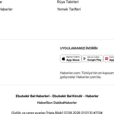
ar
Rüya Tabirleri
Haberler
Yemek Tarifleri
UYGULAMAMIZI İNDİRİN
Haberler.com: Türkiye’nin en kapsaml
gelişmeler Haberler.com’da.
Ebubekir Bal Haberleri - Ebubekir Bal Kimdir - Haberler
Haber
Son Dakika
Haberler
Gizlilik ve çerez ayarları
[Hata Bildir]
07.08.2026 01:01:10 #7.13#