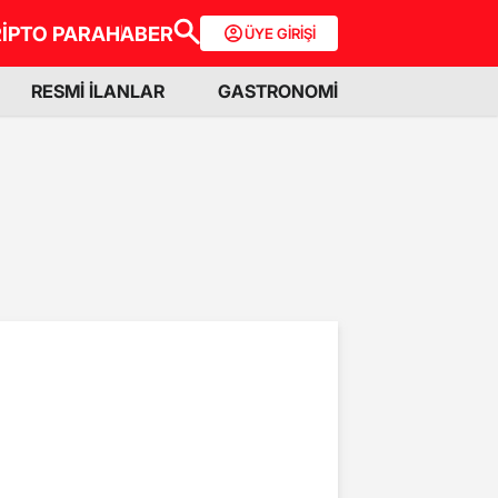
İPTO PARA
HABER
ÜYE GİRİŞİ
RESMİ İLANLAR
GASTRONOMİ