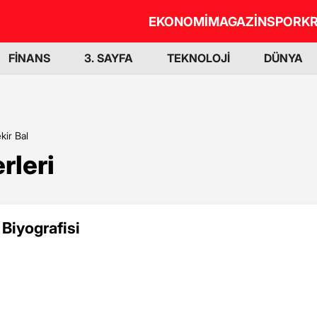
EKONOMİ
MAGAZİN
SPOR
KR
FİNANS
3. SAYFA
TEKNOLOJİ
DÜNYA
kir Bal
rleri
 Biyografisi