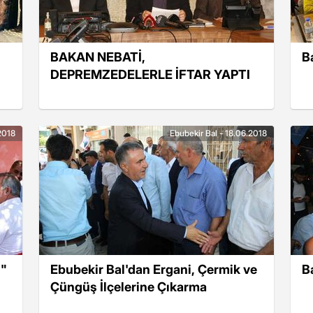
BAKAN NEBATİ,
B
DEPREMZEDELERLE İFTAR YAPTI
2018
Ebubekir Bal - 18.06.2018
z"
Ebubekir Bal'dan Ergani, Çermik ve
B
Çüngüş İlçelerine Çıkarma