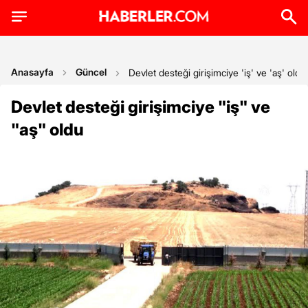
Anasayfa
Güncel
Devlet desteği girişimciye 'iş' ve 'aş' oldu
Devlet desteği girişimciye "iş" ve
"aş" oldu