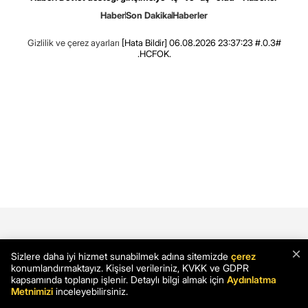
Haber
Son Dakika
Haberler
Gizlilik ve çerez ayarları
[Hata Bildir]
06.08.2026 23:37:23 #.0.3#
.HCFOK.
×
Sizlere daha iyi hizmet sunabilmek adına sitemizde
çerez
konumlandırmaktayız. Kişisel verileriniz, KVKK ve GDPR
kapsamında toplanıp işlenir. Detaylı bilgi almak için
Aydınlatma
Metnimizi
inceleyebilirsiniz.