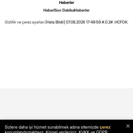
Haberler
Haber
Son Dakika
Haberler
Gizlilik ve çerez ayarları
[Hata Bildir]
07.08.2026 17:49:59 #.0.2# .HCFOK.
×
Sizlere daha iyi hizmet sunabilmek adına sitemizde
çerez
konumlandırmaktayız. Kişisel verileriniz, KVKK ve GDPR