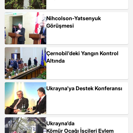
Nihcolson-Yatsenyuk
Görüşmesi
Çernobil'deki Yangın Kontrol
Altında
Ukrayna'ya Destek Konferansı
Ukrayna'da
Kömür Ocağı İşçileri Eylem