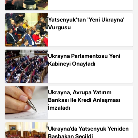
Yatsenyuk'tan 'Yeni Ukrayna'
Vurgusu
Ukrayna Parlamentosu Yeni
Kabineyi Onayladı
Ukrayna, Avrupa Yatırım
Bankası ile Kredi Anlaşması
İmzaladı
Ukrayna'da Yatsenyuk Yeniden
Başbakan Seçildi