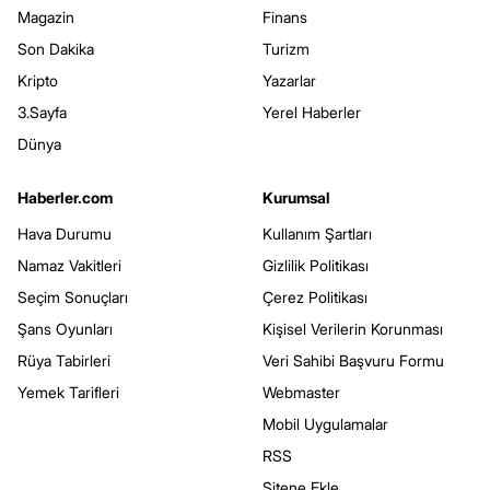
Magazin
Finans
Son Dakika
Turizm
Kripto
Yazarlar
3.Sayfa
Yerel Haberler
Dünya
Haberler.com
Kurumsal
Hava Durumu
Kullanım Şartları
Namaz Vakitleri
Gizlilik Politikası
Seçim Sonuçları
Çerez Politikası
Şans Oyunları
Kişisel Verilerin Korunması
Rüya Tabirleri
Veri Sahibi Başvuru Formu
Yemek Tarifleri
Webmaster
Mobil Uygulamalar
RSS
Sitene Ekle