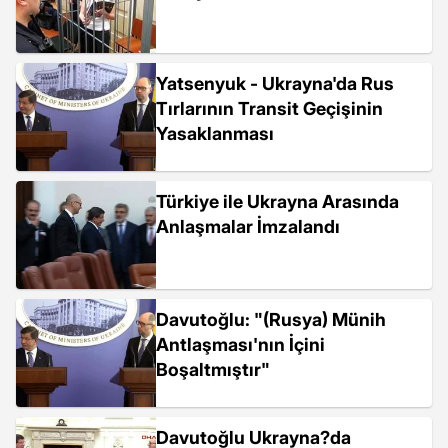
Yatsenyuk - Ukrayna'da Rus
Tırlarının Transit Geçişinin
Yasaklanması
Türkiye ile Ukrayna Arasında
Anlaşmalar İmzalandı
Davutoğlu: "(Rusya) Münih
Antlaşması'nın İçini
Boşaltmıştır"
Davutoğlu Ukrayna?da