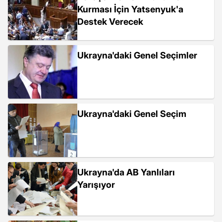
Kurması İçin Yatsenyuk'a
Destek Verecek
Ukrayna'daki Genel Seçimler
Ukrayna'daki Genel Seçim
Ukrayna'da AB Yanlıları
Yarışıyor