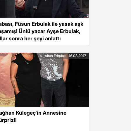
abası, Füsun Erbulak ile yasak aşk
aşamış! Ünlü yazar Ayşe Erbulak,
llar sonra her şeyi anlattı
Altan Erbulak - 16.08.2017
ağhan Külegeç'in Annesine
ürprizi!