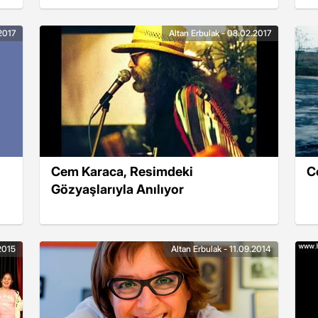
.2017
Altan Erbulak - 08.02.2017
Cem Karaca, Resimdeki
C
Gözyaşlarıyla Anılıyor
2015
Altan Erbulak - 11.09.2014