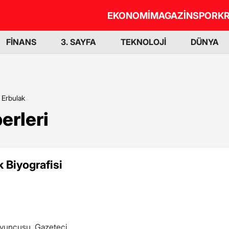
EKONOMİ
MAGAZİN
SPOR
KR
FİNANS
3. SAYFA
TEKNOLOJİ
DÜNYA
 Erbulak
erleri
k Biyografisi
 Oyuncusu, Gazeteci