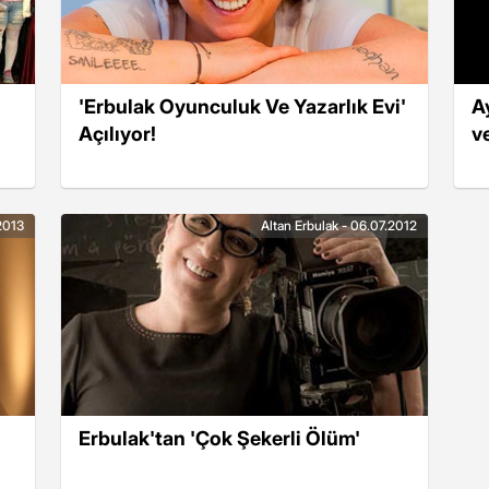
'Erbulak Oyunculuk Ve Yazarlık Evi'
A
Açılıyor!
v
2013
Altan Erbulak - 06.07.2012
Erbulak'tan 'Çok Şekerli Ölüm'