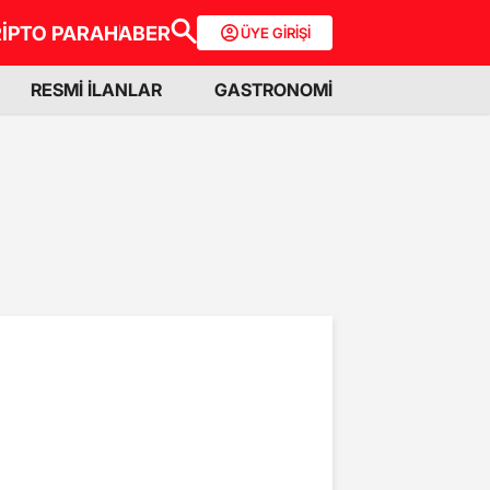
İPTO PARA
HABER
ÜYE GİRİŞİ
RESMİ İLANLAR
GASTRONOMİ