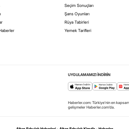
s
Seçim Sonuçları
m
Şans Oyunları
ar
Rüya Tabirleri
Haberler
Yemek Tarifleri
UYGULAMAMIZI İNDİRİN
Haberler.com: Türkiye’nin en kapsaml
gelişmeler Haberler.com’da.
Altan Erbulak Haberleri - Altan Erbulak Kimdir - Haberler