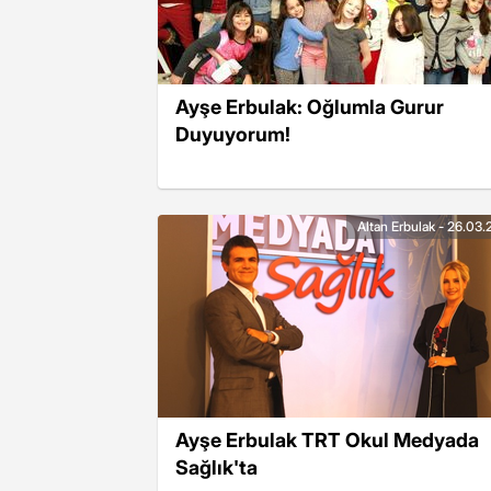
Ayşe Erbulak: Oğlumla Gurur
Duyuyorum!
Altan Erbulak - 26.03.
Ayşe Erbulak TRT Okul Medyada
Sağlık'ta