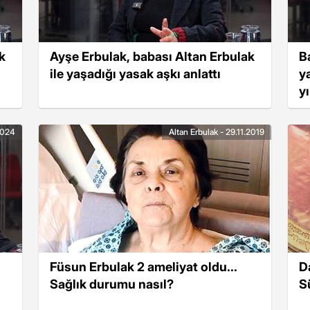
k
Ayşe Erbulak, babası Altan Erbulak
B
ile yaşadığı yasak aşkı anlattı
y
yı
2024
Altan Erbulak - 29.11.2019
Füsun Erbulak 2 ameliyat oldu...
D
Sağlık durumu nasıl?
S