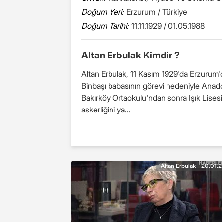
Doğum Yeri:
Erzurum / Türkiye
Doğum Tarihi:
11.11.1929 / 01.05.1988
Altan Erbulak Kimdir ?
Altan Erbulak, 11 Kasım 1929'da Erzurum'd
Binbaşı babasının görevi nedeniyle Anadol
Bakırköy Ortaokulu'ndan sonra Işık Lises
askerliğini ya...
Altan Erbulak - 20.01.