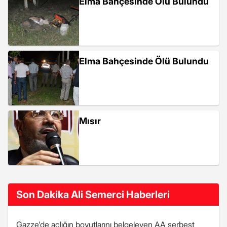
Elma Bahçesinde Ölü Bulundu
Elma Bahçesinde Ölü Bulundu
Mısır
Son Dakika Ali Semerci Haberleri
Gazze'de açlığın boyutlarını belgeleyen AA serbest